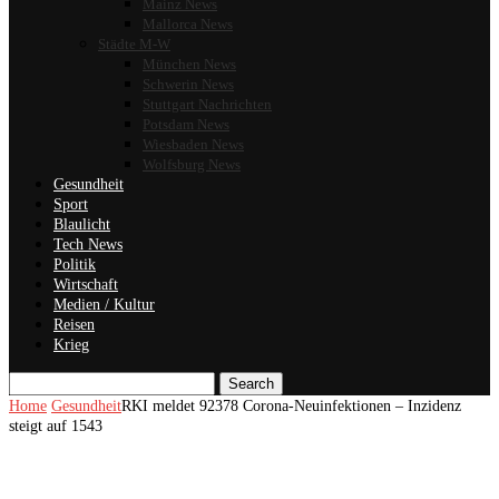
Mainz News
Mallorca News
Städte M-W
München News
Schwerin News
Stuttgart Nachrichten
Potsdam News
Wiesbaden News
Wolfsburg News
Gesundheit
Sport
Blaulicht
Tech News
Politik
Wirtschaft
Medien / Kultur
Reisen
Krieg
Search
Home
Gesundheit
RKI meldet 92378 Corona-Neuinfektionen – Inzidenz
steigt auf 1543