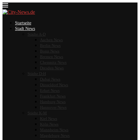
Startseite
Stadt News
Städte A-D
Aachen News
Berlin News
Bonn News
Bremen News
Chemnitz News
Dresden News
Städte D-H
Dubai News
Düsseldorf News
Erfurt News
Frankfurt News
Hamburg News
Hannover News
Städte K-M
Kiel News
Köln News
Mannheim News
Magdeburg News