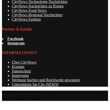
CityNews Technologie Nachrichten
CityNews Nachrichten zu Reisen
CityNews Food News
CityNews Regional Nachrichten
CityNews Fashion
Partner & Kanäle
Facebook
Instagram
INFORMATIONEN
Über CityNews
Kontakt
Datenschutz
Impressum
Werbung buchen und Reichweite gewinnen
Unterstützen Sie City-NEWS!
© @2025 by City-NEWS - Ihr Nachrichtenportal für die Städte des Landes und aktuelle
News - Alle Rechte vorbehalten