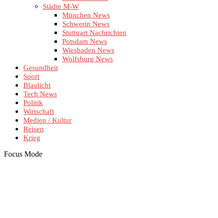
Städte M-W
München News
Schwerin News
Stuttgart Nachrichten
Potsdam News
Wiesbaden News
Wolfsburg News
Gesundheit
Sport
Blaulicht
Tech News
Politik
Wirtschaft
Medien / Kultur
Reisen
Krieg
Focus Mode