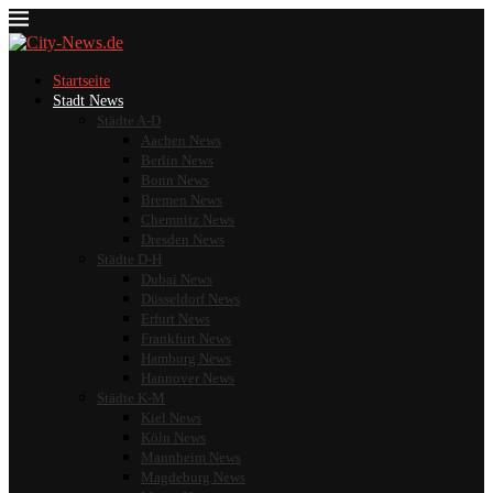
Startseite
Stadt News
Städte A-D
Aachen News
Berlin News
Bonn News
Bremen News
Chemnitz News
Dresden News
Städte D-H
Dubai News
Düsseldorf News
Erfurt News
Frankfurt News
Hamburg News
Hannover News
Städte K-M
Kiel News
Köln News
Mannheim News
Magdeburg News