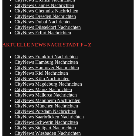
CityNews Cannes Nachrichten
CityNews Chemnitz Nachrichten
CityNews Dresden Nachrichten
CityNews Dubai Nachrichten
CityNews Düsseldorf Nachrichten
CityNews Erfurt Nachrichten
AKTUELLE NEWS NACH STADT F – Z
CityNews Frankfurt Nachrichten
CityNews Hamburg Nachrichten
CityNews Hannover Nachrichten
CityNews Kiel Nachrichten
CityNews Köln Nachrichten
CityNews Magdeburg Nachrichten
CityNews Mainz Nachrichten
CityNews Mallorca Nachrichten
CityNews Mannheim Nachrichten
CityNews München Nachrichten
CityNews Potsdam Nachrichten
CityNews Saarbrücken Nachrichten
CityNews Schwerin Nachrichten
CityNews Stuttgart Nachrichten
CityNews Wiesbaden Nachrichten