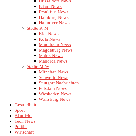
Düsseldorf News
Erfurt News
Frankfurt News
Hamburg News
Hannover News
Städte K-M
Kiel News
Köln News
Mannheim News
Magdeburg News
Mainz News
Mallorca News
Städte M-W
München News
Schwerin News
Stuttgart Nachrichten
Potsdam News
Wiesbaden News
Wolfsburg News
Gesundheit
Sport
Blaulicht
Tech News
Politik
Wirtschaft