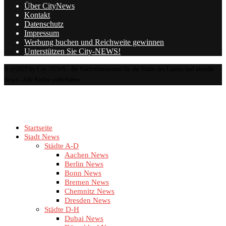
Über CityNews
Kontakt
Datenschutz
Impressum
Werbung buchen und Reichweite gewinnen
Unterstützen Sie City-NEWS!
© @2025 by City-NEWS - Ihr Nachrichtenportal für die Städte des Landes und aktuelle
News - Alle Rechte vorbehalten
Startseite
Stadt News
Städte A-D
Aachen News
Berlin News
Bonn News
Bremen News
Chemnitz News
Dresden News
Städte D-H
Dubai News