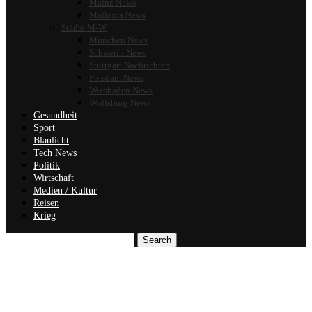
Mainz News
Mallorca News
Städte M-W
München News
Schwerin News
Stuttgart Nachrichten
Potsdam News
Wiesbaden News
Wolfsburg News
Gesundheit
Sport
Blaulicht
Tech News
Politik
Wirtschaft
Medien / Kultur
Reisen
Krieg
Search