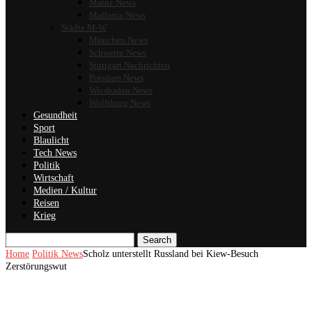
Mainz News
Mallorca News
Städte M-W
München News
Schwerin News
Stuttgart Nachrichten
Potsdam News
Wiesbaden News
Wolfsburg News
Gesundheit
Sport
Blaulicht
Tech News
Politik
Wirtschaft
Medien / Kultur
Reisen
Krieg
Search
Home
Politik News
Scholz unterstellt Russland bei Kiew-Besuch
Zerstörungswut