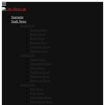
Startseite
Stadt News
Städte A-D
Aachen News
Berlin News
Bonn News
Bremen News
Chemnitz News
Dresden News
Städte D-H
Dubai News
Düsseldorf News
Erfurt News
Frankfurt News
Hamburg News
Hannover News
Städte K-M
Kiel News
Köln News
Mannheim News
Magdeburg News