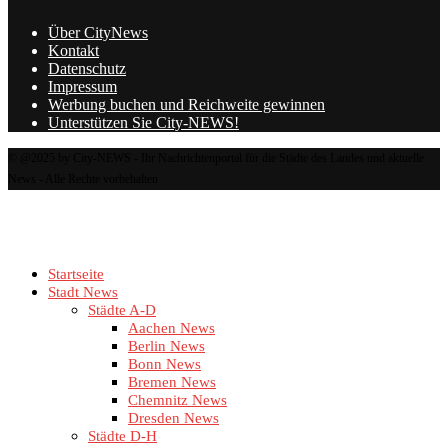
Über CityNews
Kontakt
Datenschutz
Impressum
Werbung buchen und Reichweite gewinnen
Unterstützen Sie City-NEWS!
© @2025 by City-NEWS - Ihr Nachrichtenportal für die Städte des Landes und aktuelle
News - Alle Rechte vorbehalten
Startseite
Stadt News
Städte A-D
Aachen News
Berlin News
Bonn News
Bremen News
Chemnitz News
Dresden News
Städte D-H