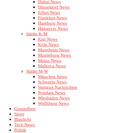
Dubai News
Düsseldorf News
Erfurt News
Frankfurt News
Hamburg News
Hannover News
Städte K-M
Kiel News
Köln News
Mannheim News
Magdeburg News
Mainz News
Mallorca News
Städte M-W
München News
Schwerin News
Stuttgart Nachrichten
Potsdam News
Wiesbaden News
Wolfsburg News
Gesundheit
Sport
Blaulicht
Tech News
Politik