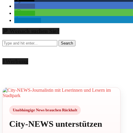
teilen
teilen
mitteilen
🔎 Wonach suchen Sie?
#Werbung
Unabhängige News brauchen Rückhalt
City-NEWS unterstützen