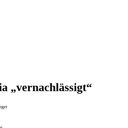
a „vernachlässigt“
nger
ke