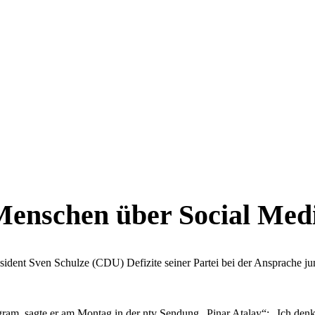
enschen über Social Medi
sident Sven Schulze (CDU) Defizite seiner Partei bei der Ansprache ju
gram, sagte er am Montag in der ntv Sendung „Pinar Atalay“: „Ich den