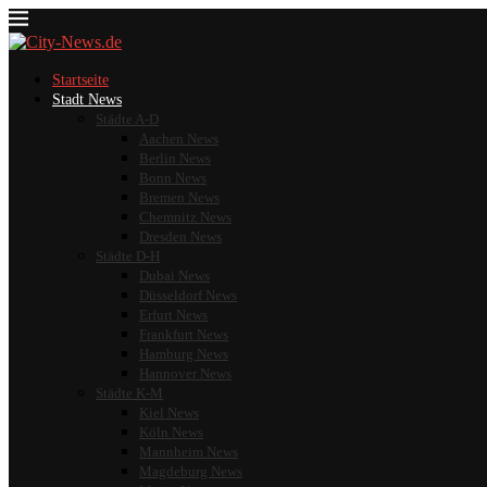
Startseite
Stadt News
Städte A-D
Aachen News
Berlin News
Bonn News
Bremen News
Chemnitz News
Dresden News
Städte D-H
Dubai News
Düsseldorf News
Erfurt News
Frankfurt News
Hamburg News
Hannover News
Städte K-M
Kiel News
Köln News
Mannheim News
Magdeburg News