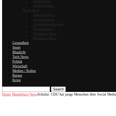
Mainz News
Mallorca News
Städte M-W
München News
Schwerin News
Stuttgart Nachrichten
Potsdam News
Wiesbaden News
Wolfsburg News
Gesundheit
Sport
Blaulicht
Tech News
Politik
Wirtschaft
Medien / Kultur
Reisen
Krieg
Search
Home
Magdeburg News
Schulze: CDU hat junge Menschen über Social Media 