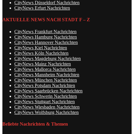
CityNews Düsseldorf Nachrichten
CityNews Erfurt Nachrichten
AKTUELLE NEWS NACH STADT F – Z
CityNews Frankfurt Nachrichten
CityNews Hamburg Nachrichten
CityNews Hannover Nachrichten
CityNews Kiel Nachrichten
CityNews Köln Nachrichten
CityNews Magdeburg Nachrichten
CityNews Mainz Nachrichten
CityNews Mallorca Nachrichten
CityNews Mannheim Nachrichten
CityNews München Nachrichten
CityNews Potsdam Nachrichten
CityNews Saarbrücken Nachrichten
CityNews Schwerin Nachrichten
CityNews Stuttgart Nachrichten
CityNews Wiesbaden Nachrichten
CityNews Wolfsburg Nachrichten
Beliebte Nachrichten & Themen