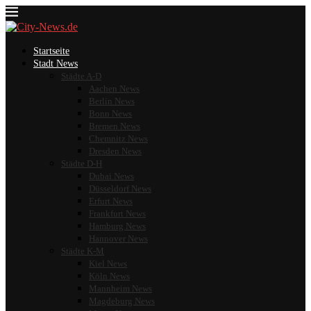
Startseite
Stadt News
Städte A-D
Aachen News
Berlin News
Bonn News
Bremen News
Chemnitz News
Dresden News
Städte D-H
Dubai News
Düsseldorf News
Erfurt News
Frankfurt News
Hamburg News
Hannover News
Städte K-M
Kiel News
Köln News
Mannheim News
Magdeburg News