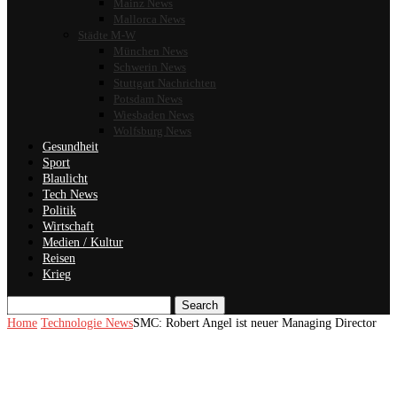
Mainz News
Mallorca News
Städte M-W
München News
Schwerin News
Stuttgart Nachrichten
Potsdam News
Wiesbaden News
Wolfsburg News
Gesundheit
Sport
Blaulicht
Tech News
Politik
Wirtschaft
Medien / Kultur
Reisen
Krieg
Search
Home
Technologie News
SMC: Robert Angel ist neuer Managing Director