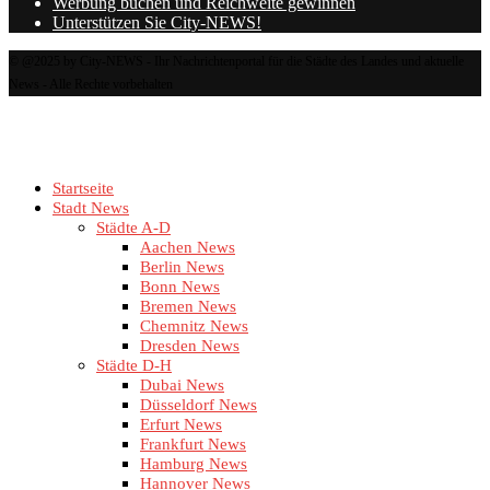
Werbung buchen und Reichweite gewinnen
Unterstützen Sie City-NEWS!
© @2025 by City-NEWS - Ihr Nachrichtenportal für die Städte des Landes und aktuelle
News - Alle Rechte vorbehalten
Startseite
Stadt News
Städte A-D
Aachen News
Berlin News
Bonn News
Bremen News
Chemnitz News
Dresden News
Städte D-H
Dubai News
Düsseldorf News
Erfurt News
Frankfurt News
Hamburg News
Hannover News