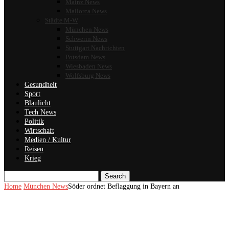
Mainz News
Mallorca News
Städte M-W
München News
Schwerin News
Stuttgart Nachrichten
Potsdam News
Wiesbaden News
Wolfsburg News
Gesundheit
Sport
Blaulicht
Tech News
Politik
Wirtschaft
Medien / Kultur
Reisen
Krieg
Search
Home
München News
Söder ordnet Beflaggung in Bayern an