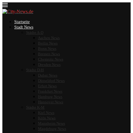
Startseite
Stadt News
Städte A-D
Aachen News
Berlin News
Bonn News
Bremen News
Chemnitz News
Dresden News
Städte D-H
Dubai News
Düsseldorf News
Erfurt News
Frankfurt News
Hamburg News
Hannover News
Städte K-M
Kiel News
Köln News
Mannheim News
Magdeburg News