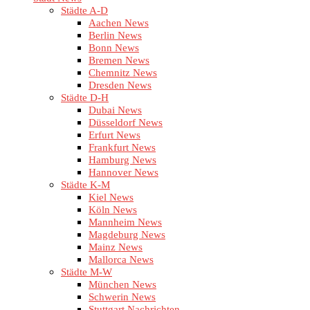
Städte A-D
Aachen News
Berlin News
Bonn News
Bremen News
Chemnitz News
Dresden News
Städte D-H
Dubai News
Düsseldorf News
Erfurt News
Frankfurt News
Hamburg News
Hannover News
Städte K-M
Kiel News
Köln News
Mannheim News
Magdeburg News
Mainz News
Mallorca News
Städte M-W
München News
Schwerin News
Stuttgart Nachrichten