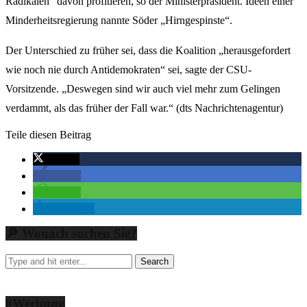
Radikalen“ davon profitieren, so der Ministerpräsident. Ideen einer
Minderheitsregierung nannte Söder „Hirngespinste“.
Der Unterschied zu früher sei, dass die Koalition „herausgefordert
wie noch nie durch Antidemokraten“ sei, sagte der CSU-
Vorsitzende. „Deswegen sind wir auch viel mehr zum Gelingen
verdammt, als das früher der Fall war.“ (dts Nachrichtenagentur)
Teile diesen Beitrag
twittern
teilen
teilen
mitteilen
🔎 Wonach suchen Sie?
#Werbung