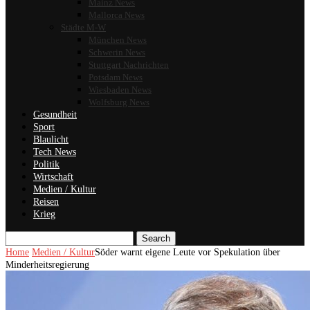
Mainz News
Mallorca News
Städte M-W
München News
Schwerin News
Stuttgart Nachrichten
Potsdam News
Wiesbaden News
Wolfsburg News
Gesundheit
Sport
Blaulicht
Tech News
Politik
Wirtschaft
Medien / Kultur
Reisen
Krieg
Search
Home
Medien / Kultur
Söder warnt eigene Leute vor Spekulation über
Minderheitsregierung