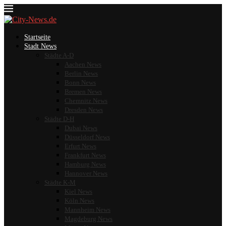
Startseite
Stadt News
Städte A-D
Aachen News
Berlin News
Bonn News
Bremen News
Chemnitz News
Dresden News
Städte D-H
Dubai News
Düsseldorf News
Erfurt News
Frankfurt News
Hamburg News
Hannover News
Städte K-M
Kiel News
Köln News
Mannheim News
Magdeburg News