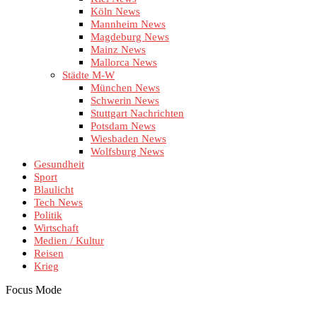
Köln News
Mannheim News
Magdeburg News
Mainz News
Mallorca News
Städte M-W
München News
Schwerin News
Stuttgart Nachrichten
Potsdam News
Wiesbaden News
Wolfsburg News
Gesundheit
Sport
Blaulicht
Tech News
Politik
Wirtschaft
Medien / Kultur
Reisen
Krieg
Focus Mode