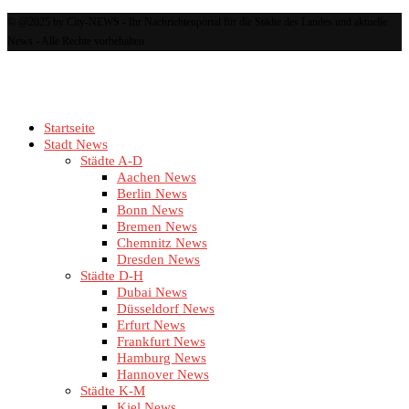
© @2025 by City-NEWS - Ihr Nachrichtenportal für die Städte des Landes und aktuelle
News - Alle Rechte vorbehalten
Startseite
Stadt News
Städte A-D
Aachen News
Berlin News
Bonn News
Bremen News
Chemnitz News
Dresden News
Städte D-H
Dubai News
Düsseldorf News
Erfurt News
Frankfurt News
Hamburg News
Hannover News
Städte K-M
Kiel News