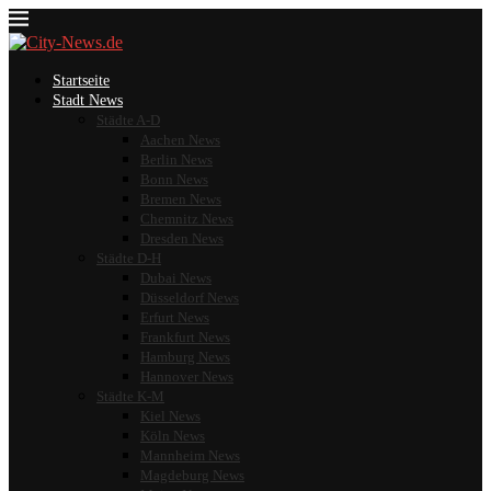
Startseite
Stadt News
Städte A-D
Aachen News
Berlin News
Bonn News
Bremen News
Chemnitz News
Dresden News
Städte D-H
Dubai News
Düsseldorf News
Erfurt News
Frankfurt News
Hamburg News
Hannover News
Städte K-M
Kiel News
Köln News
Mannheim News
Magdeburg News