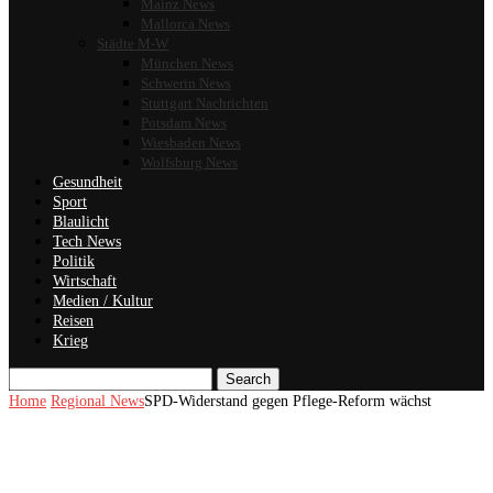
Mainz News
Mallorca News
Städte M-W
München News
Schwerin News
Stuttgart Nachrichten
Potsdam News
Wiesbaden News
Wolfsburg News
Gesundheit
Sport
Blaulicht
Tech News
Politik
Wirtschaft
Medien / Kultur
Reisen
Krieg
Search
Home
Regional News
SPD-Widerstand gegen Pflege-Reform wächst