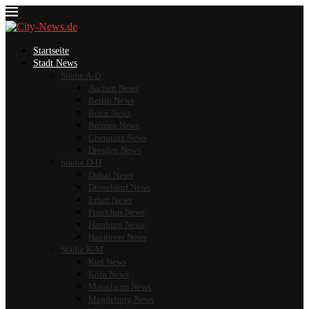
Startseite
Stadt News
Städte A-D
Aachen News
Berlin News
Bonn News
Bremen News
Chemnitz News
Dresden News
Städte D-H
Dubai News
Düsseldorf News
Erfurt News
Frankfurt News
Hamburg News
Hannover News
Städte K-M
Kiel News
Köln News
Mannheim News
Magdeburg News