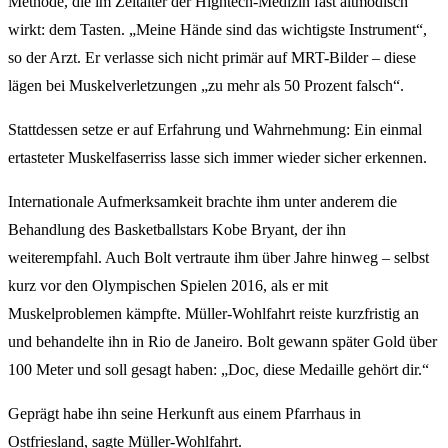
Methode, die im Zeitalter der Hightech-Medizin fast altmodisch
wirkt: dem Tasten. „Meine Hände sind das wichtigste Instrument“,
so der Arzt. Er verlasse sich nicht primär auf MRT-Bilder – diese
lägen bei Muskelverletzungen „zu mehr als 50 Prozent falsch“.
Stattdessen setze er auf Erfahrung und Wahrnehmung: Ein einmal
ertasteter Muskelfaserriss lasse sich immer wieder sicher erkennen.
Internationale Aufmerksamkeit brachte ihm unter anderem die
Behandlung des Basketballstars Kobe Bryant, der ihn
weiterempfahl. Auch Bolt vertraute ihm über Jahre hinweg – selbst
kurz vor den Olympischen Spielen 2016, als er mit
Muskelproblemen kämpfte. Müller-Wohlfahrt reiste kurzfristig an
und behandelte ihn in Rio de Janeiro. Bolt gewann später Gold über
100 Meter und soll gesagt haben: „Doc, diese Medaille gehört dir.“
Geprägt habe ihn seine Herkunft aus einem Pfarrhaus in
Ostfriesland, sagte Müller-Wohlfahrt.