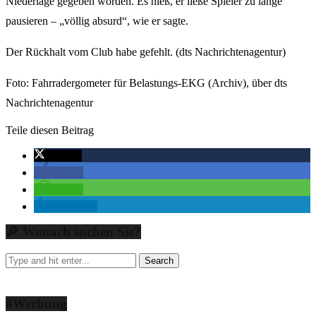
Niederlage gegeben worden. Es hieß, er ließe Spieler zu lange
pausieren – „völlig absurd“, wie er sagte.
Der Rückhalt vom Club habe gefehlt. (dts Nachrichtenagentur)
Foto: Fahrradergometer für Belastungs-EKG (Archiv), über dts
Nachrichtenagentur
Teile diesen Beitrag
twittern
teilen
teilen
mitteilen
🔎 Wonach suchen Sie?
#Werbung