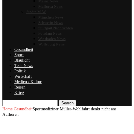
Mainz News
Mallorca News
Städte M-W
München News
Schwerin News
Stuttgart Nachrichten
Potsdam News
Wiesbaden News
Wolfsburg News
Gesundheit
Sport
Blaulicht
Tech News
Politik
Wirtschaft
Medien / Kultur
Reisen
Krieg
Search
Home
Gesundheit
Sportmediziner Müller-Wohlfahrt denkt nicht ans
Aufhören