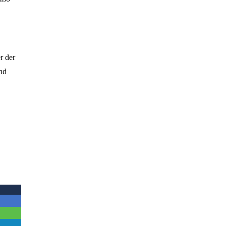
r der
nd