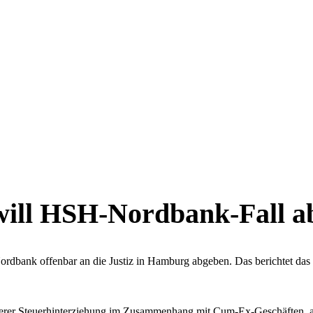
 will HSH-Nordbank-Fall 
ordbank offenbar an die Justiz in Hamburg abgeben. Das berichtet das
hwerer Steuerhinterziehung im Zusammenhang mit Cum-Ex-Geschäften, a