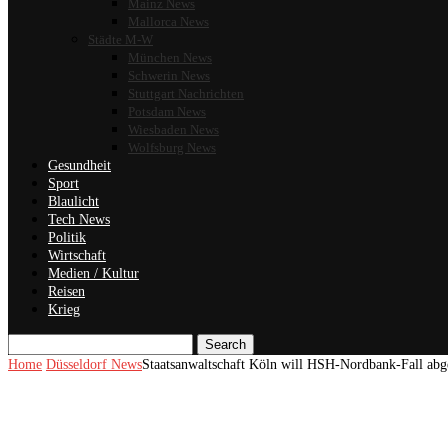
Mainz News
Mallorca News
Städte M-W
München News
Schwerin News
Stuttgart Nachrichten
Potsdam News
Wiesbaden News
Wolfsburg News
Gesundheit
Sport
Blaulicht
Tech News
Politik
Wirtschaft
Medien / Kultur
Reisen
Krieg
Search
Home
Düsseldorf News
Staatsanwaltschaft Köln will HSH-Nordbank-Fall ab