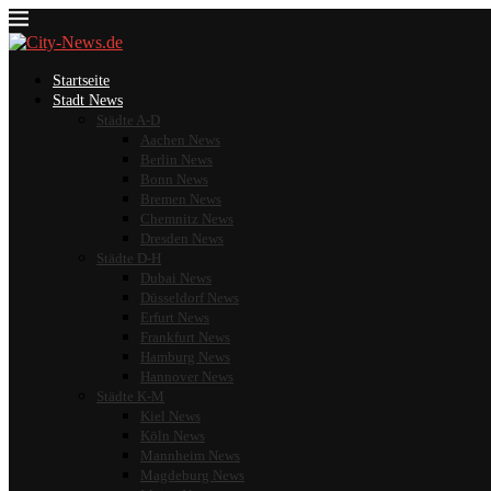
Startseite
Stadt News
Städte A-D
Aachen News
Berlin News
Bonn News
Bremen News
Chemnitz News
Dresden News
Städte D-H
Dubai News
Düsseldorf News
Erfurt News
Frankfurt News
Hamburg News
Hannover News
Städte K-M
Kiel News
Köln News
Mannheim News
Magdeburg News