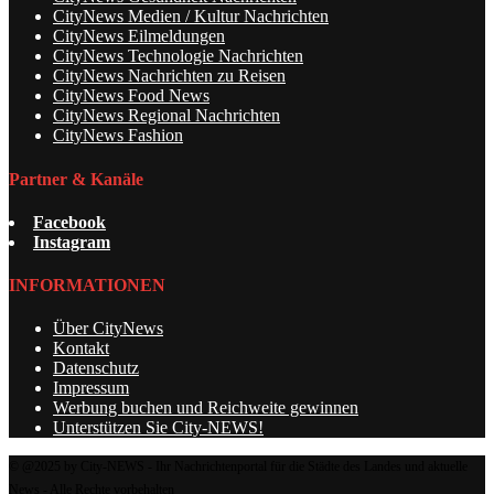
CityNews Medien / Kultur Nachrichten
CityNews Eilmeldungen
CityNews Technologie Nachrichten
CityNews Nachrichten zu Reisen
CityNews Food News
CityNews Regional Nachrichten
CityNews Fashion
Partner & Kanäle
Facebook
Instagram
INFORMATIONEN
Über CityNews
Kontakt
Datenschutz
Impressum
Werbung buchen und Reichweite gewinnen
Unterstützen Sie City-NEWS!
© @2025 by City-NEWS - Ihr Nachrichtenportal für die Städte des Landes und aktuelle
News - Alle Rechte vorbehalten