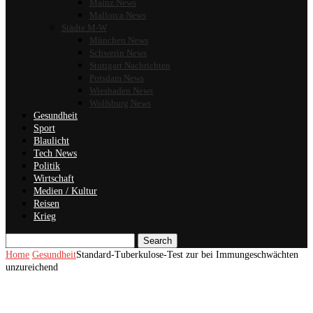
Mainz News
Mallorca News
Städte M-W
München News
Schwerin News
Stuttgart Nachrichten
Potsdam News
Wiesbaden News
Wolfsburg News
Gesundheit
Sport
Blaulicht
Tech News
Politik
Wirtschaft
Medien / Kultur
Reisen
Krieg
Search
Home
Gesundheit
Standard-Tuberkulose-Test zur bei Immungeschwächten
unzureichend