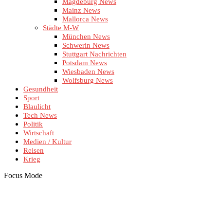
Magdeburg News
Mainz News
Mallorca News
Städte M-W
München News
Schwerin News
Stuttgart Nachrichten
Potsdam News
Wiesbaden News
Wolfsburg News
Gesundheit
Sport
Blaulicht
Tech News
Politik
Wirtschaft
Medien / Kultur
Reisen
Krieg
Focus Mode