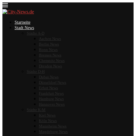
Startseite
Stadt News
Städte A-D
Aachen News
Berlin News
Bonn News
Bremen News
Chemnitz News
Dresden News
Städte D-H
Dubai News
Düsseldorf News
Erfurt News
Frankfurt News
Hamburg News
Hannover News
Städte K-M
Kiel News
Köln News
Mannheim News
Magdeburg News