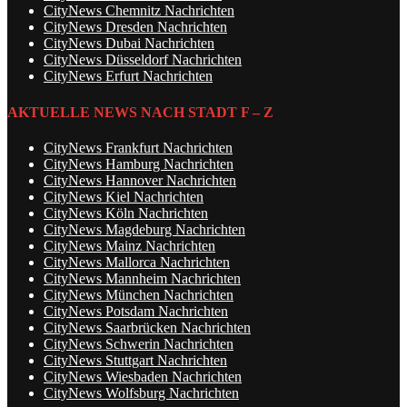
CityNews Chemnitz Nachrichten
CityNews Dresden Nachrichten
CityNews Dubai Nachrichten
CityNews Düsseldorf Nachrichten
CityNews Erfurt Nachrichten
AKTUELLE NEWS NACH STADT F – Z
CityNews Frankfurt Nachrichten
CityNews Hamburg Nachrichten
CityNews Hannover Nachrichten
CityNews Kiel Nachrichten
CityNews Köln Nachrichten
CityNews Magdeburg Nachrichten
CityNews Mainz Nachrichten
CityNews Mallorca Nachrichten
CityNews Mannheim Nachrichten
CityNews München Nachrichten
CityNews Potsdam Nachrichten
CityNews Saarbrücken Nachrichten
CityNews Schwerin Nachrichten
CityNews Stuttgart Nachrichten
CityNews Wiesbaden Nachrichten
CityNews Wolfsburg Nachrichten