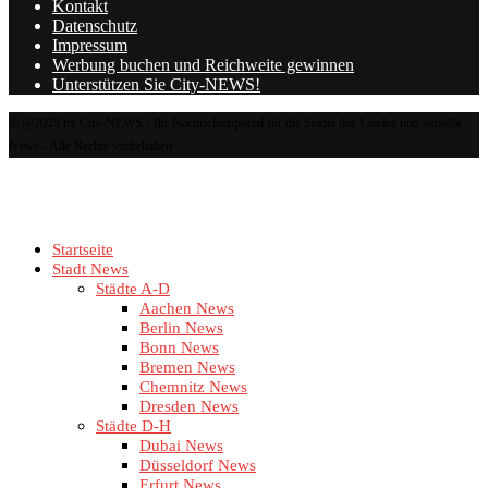
Kontakt
Datenschutz
Impressum
Werbung buchen und Reichweite gewinnen
Unterstützen Sie City-NEWS!
© @2025 by City-NEWS - Ihr Nachrichtenportal für die Städte des Landes und aktuelle
News - Alle Rechte vorbehalten
Startseite
Stadt News
Städte A-D
Aachen News
Berlin News
Bonn News
Bremen News
Chemnitz News
Dresden News
Städte D-H
Dubai News
Düsseldorf News
Erfurt News