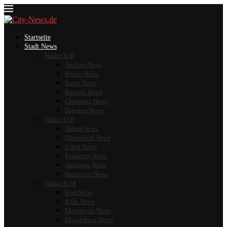
Startseite
Stadt News
Städte A-D
Aachen News
Berlin News
Bonn News
Bremen News
Chemnitz News
Dresden News
Städte D-H
Dubai News
Düsseldorf News
Erfurt News
Frankfurt News
Hamburg News
Hannover News
Städte K-M
Kiel News
Köln News
Mannheim News
Magdeburg News