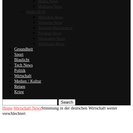
Mainz News
Mallorca News
Städte M-W
München News
Schwerin News
Stuttgart Nachrichten
Potsdam News
Wiesbaden News
Wolfsburg News
Gesundheit
Sport
Blaulicht
Tech News
Politik
Wirtschaft
Medien / Kultur
Reisen
Krieg
Search
Home
Wirtschaft News
Stimmung in der deutschen Wirtschaft weiter
verschlechtert