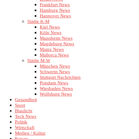
Frankfurt News
Hamburg News
Hannover News
Städte K-M
Kiel News
Köln News
Mannheim News
Magdeburg News
Mainz News
Mallorca News
Städte M-W
München News
Schwerin News
Stuttgart Nachrichten
Potsdam News
Wiesbaden News
Wolfsburg News
Gesundheit
Sport
Blaulicht
Tech News
Politik
Wirtschaft
Medien / Kultur
Reisen