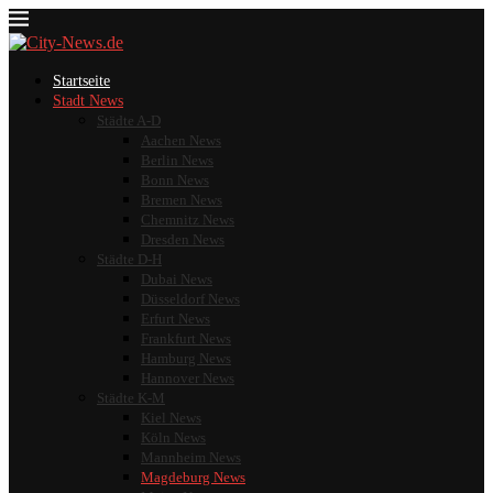
Startseite
Stadt News
Städte A-D
Aachen News
Berlin News
Bonn News
Bremen News
Chemnitz News
Dresden News
Städte D-H
Dubai News
Düsseldorf News
Erfurt News
Frankfurt News
Hamburg News
Hannover News
Städte K-M
Kiel News
Köln News
Mannheim News
Magdeburg News