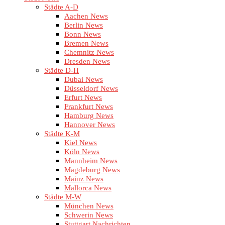
Städte A-D
Aachen News
Berlin News
Bonn News
Bremen News
Chemnitz News
Dresden News
Städte D-H
Dubai News
Düsseldorf News
Erfurt News
Frankfurt News
Hamburg News
Hannover News
Städte K-M
Kiel News
Köln News
Mannheim News
Magdeburg News
Mainz News
Mallorca News
Städte M-W
München News
Schwerin News
Stuttgart Nachrichten