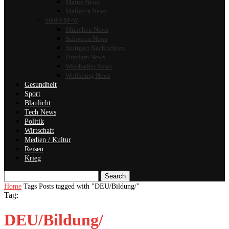
Mainz News
Mallorca News
Städte M-W
München News
Schwerin News
Stuttgart Nachrichten
Potsdam News
Wiesbaden News
Wolfsburg News
Gesundheit
Sport
Blaulicht
Tech News
Politik
Wirtschaft
Medien / Kultur
Reisen
Krieg
Search
Home
Tags
Posts tagged with "DEU/Bildung/"
Tag:
DEU/Bildung/