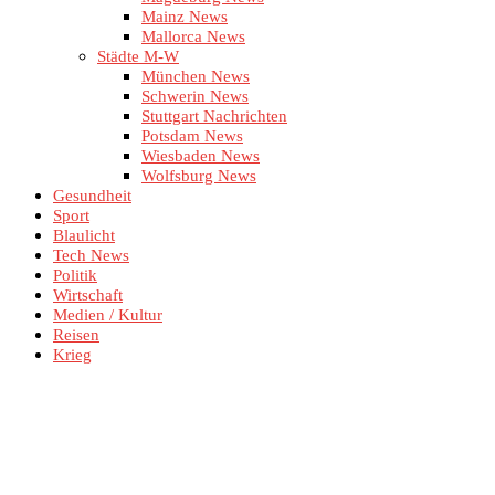
Mainz News
Mallorca News
Städte M-W
München News
Schwerin News
Stuttgart Nachrichten
Potsdam News
Wiesbaden News
Wolfsburg News
Gesundheit
Sport
Blaulicht
Tech News
Politik
Wirtschaft
Medien / Kultur
Reisen
Krieg