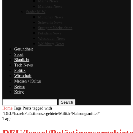
Mainz News
Mallorca News
Städte M-W
München News
Schwerin News
Stuttgart Nachrichten
Potsdam News
Wiesbaden News
Wolfsburg News
Gesundheit
Sport
Blaulicht
Tech News
Politik
Wirtschaft
Medien / Kultur
Reisen
Krieg
Search
Home
Tags
Posts tagged with
"DEU/Israel/Palästinensergebiete/Militär/Nahrungsmittel/"
Tag: