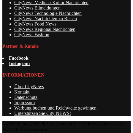
CityNews Medien / Kultur Nachrichten
CityNews Eilmeldungen
CityNews Technologie Nachrichten
CityNews Nachrichten zu Reisen
CityNews Food News
CityNews Regional Nachrichten
CityNews Fashion
Partner & Kanäle
Facebook
Instagram
INFORMATIONEN
Über CityNews
Kontakt
Datenschutz
Impressum
Werbung buchen und Reichweite gewinnen
Unterstützen Sie City-NEWS!
© @2025 by City-NEWS - Ihr Nachrichtenportal für die Städte des Landes und aktuelle
News - Alle Rechte vorbehalten