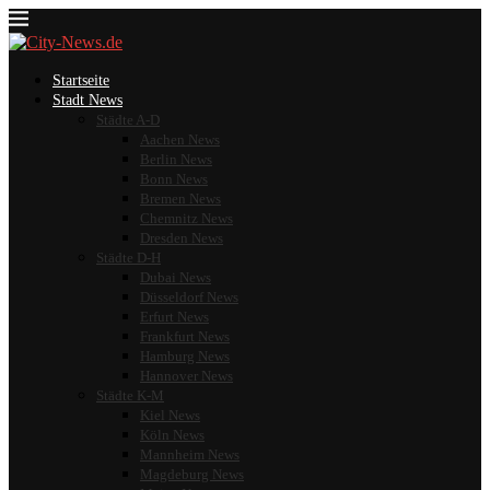
Startseite
Stadt News
Städte A-D
Aachen News
Berlin News
Bonn News
Bremen News
Chemnitz News
Dresden News
Städte D-H
Dubai News
Düsseldorf News
Erfurt News
Frankfurt News
Hamburg News
Hannover News
Städte K-M
Kiel News
Köln News
Mannheim News
Magdeburg News