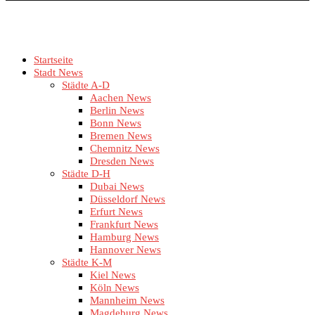
Startseite
Stadt News
Städte A-D
Aachen News
Berlin News
Bonn News
Bremen News
Chemnitz News
Dresden News
Städte D-H
Dubai News
Düsseldorf News
Erfurt News
Frankfurt News
Hamburg News
Hannover News
Städte K-M
Kiel News
Köln News
Mannheim News
Magdeburg News