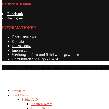
Partner & Kanäle
Facebook
Instagram
INFORMATIONEN
Über CityNews
Kontakt
Datenschutz
Impressum
Werbung buchen und Reichweite gewinnen
Unterstützen Sie City-NEWS!
© @2025 by City-NEWS - Ihr Nachrichtenportal für die Städte des Landes und aktuelle News
Startseite
Stadt News
Städte A-D
Aachen News
Berlin News