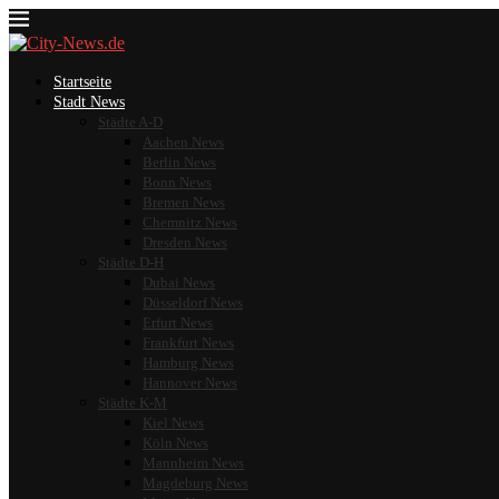
Startseite
Stadt News
Städte A-D
Aachen News
Berlin News
Bonn News
Bremen News
Chemnitz News
Dresden News
Städte D-H
Dubai News
Düsseldorf News
Erfurt News
Frankfurt News
Hamburg News
Hannover News
Städte K-M
Kiel News
Köln News
Mannheim News
Magdeburg News