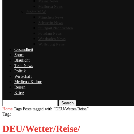
Mainz News
Mallorca News
Städte M-W
München News
Schwerin News
Stuttgart Nachrichten
Potsdam News
Wiesbaden News
Wolfsburg News
Gesundheit
Sport
Blaulicht
Tech News
Politik
Wirtschaft
Medien / Kultur
Reisen
Krieg
Search
Home
Tags
Posts tagged with "DEU/Wetter/Reise/"
Tag:
DEU/Wetter/Reise/