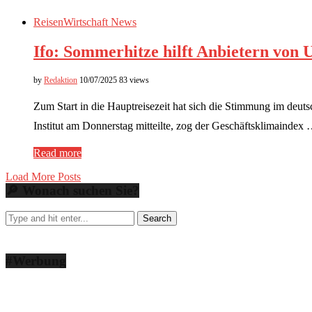
Reisen
Wirtschaft News
Ifo: Sommerhitze hilft Anbietern von
by
Redaktion
10/07/2025
83 views
Zum Start in die Hauptreisezeit hat sich die Stimmung im deut
Institut am Donnerstag mitteilte, zog der Geschäftsklimaindex
Read more
Load More Posts
🔎 Wonach suchen Sie?
#Werbung