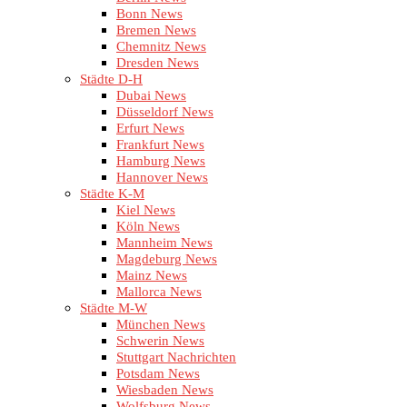
Bonn News
Bremen News
Chemnitz News
Dresden News
Städte D-H
Dubai News
Düsseldorf News
Erfurt News
Frankfurt News
Hamburg News
Hannover News
Städte K-M
Kiel News
Köln News
Mannheim News
Magdeburg News
Mainz News
Mallorca News
Städte M-W
München News
Schwerin News
Stuttgart Nachrichten
Potsdam News
Wiesbaden News
Wolfsburg News