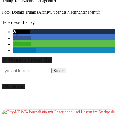
Trump. (dts Nachrichtenagentur)
Foto: Donald Trump (Archiv), über dts Nachrichtenagentur
Teile diesen Beitrag
twittern
teilen
teilen
mitteilen
🔎 Wonach suchen Sie?
#Werbung