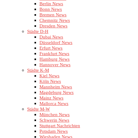
Berlin News
Bonn News
Bremen News
Chemnitz News
Dresden News
Städte D-H
Dubai News
Düsseldorf News
Erfurt News
Frankfurt News
Hamburg News
Hannover News
Städte K-M
Kiel News
Köln News
Mannheim News
Magdeburg News
Mainz News
Mallorca News
Städte M-W
München News
Schwerin News
Stuttgart Nachrichten
Potsdam News
Wiesbaden News