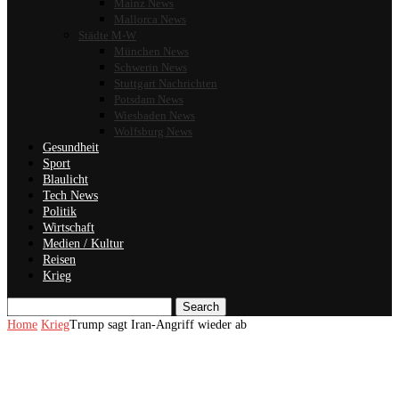
Mainz News
Mallorca News
Städte M-W
München News
Schwerin News
Stuttgart Nachrichten
Potsdam News
Wiesbaden News
Wolfsburg News
Gesundheit
Sport
Blaulicht
Tech News
Politik
Wirtschaft
Medien / Kultur
Reisen
Krieg
Search
Home
Krieg
Trump sagt Iran-Angriff wieder ab