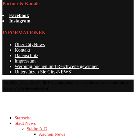
Partner & Kanäle
Facebook
Instagram
INFORMATIONEN
Über CityNews
Kontakt
Datenschutz
Impressum
Werbung buchen und Reichweite gewinnen
Unterstützen Sie City-NEWS!
© @2025 by City-NEWS - Ihr Nachrichtenportal für die Städte des Landes und aktuelle
News - Alle Rechte vorbehalten
Startseite
Stadt News
Städte A-D
Aachen News