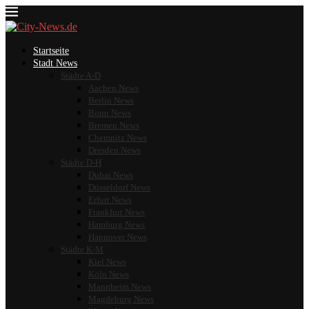
Startseite
Stadt News
Städte A-D
Aachen News
Berlin News
Bonn News
Bremen News
Chemnitz News
Dresden News
Städte D-H
Dubai News
Düsseldorf News
Erfurt News
Frankfurt News
Hamburg News
Hannover News
Städte K-M
Kiel News
Köln News
Mannheim News
Magdeburg News