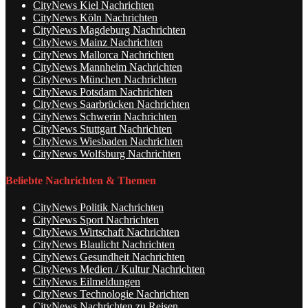
CityNews Kiel Nachrichten
CityNews Köln Nachrichten
CityNews Magdeburg Nachrichten
CityNews Mainz Nachrichten
CityNews Mallorca Nachrichten
CityNews Mannheim Nachrichten
CityNews München Nachrichten
CityNews Potsdam Nachrichten
CityNews Saarbrücken Nachrichten
CityNews Schwerin Nachrichten
CityNews Stuttgart Nachrichten
CityNews Wiesbaden Nachrichten
CityNews Wolfsburg Nachrichten
Beliebte Nachrichten & Themen
CityNews Politik Nachrichten
CityNews Sport Nachrichten
CityNews Wirtschaft Nachrichten
CityNews Blaulicht Nachrichten
CityNews Gesundheit Nachrichten
CityNews Medien / Kultur Nachrichten
CityNews Eilmeldungen
CityNews Technologie Nachrichten
CityNews Nachrichten zu Reisen