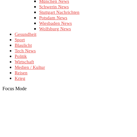
München News
Schwerin News
Stuttgart Nachrichten
Potsdam News
Wiesbaden News
Wolfsburg News
Gesundheit
Sport
Blaulicht
Tech News
Politik
Wirtschaft
Medien / Kultur
Reisen
Krieg
Focus Mode