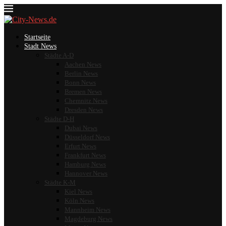
Startseite
Stadt News
Städte A-D
Aachen News
Berlin News
Bonn News
Bremen News
Chemnitz News
Dresden News
Städte D-H
Dubai News
Düsseldorf News
Erfurt News
Frankfurt News
Hamburg News
Hannover News
Städte K-M
Kiel News
Köln News
Mannheim News
Magdeburg News