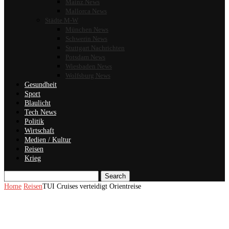
Mainz News
Mallorca News
Städte M-W
München News
Schwerin News
Stuttgart Nachrichten
Potsdam News
Wiesbaden News
Wolfsburg News
Gesundheit
Sport
Blaulicht
Tech News
Politik
Wirtschaft
Medien / Kultur
Reisen
Krieg
Search
Home
Reisen
TUI Cruises verteidigt Orientreise