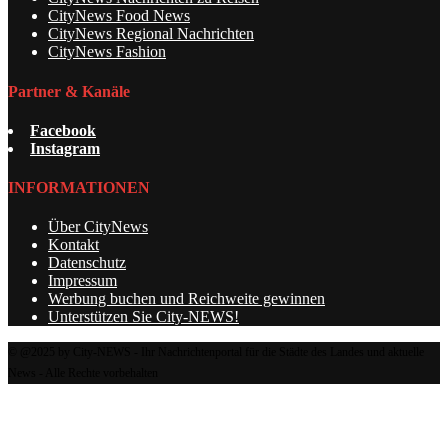
CityNews Food News
CityNews Regional Nachrichten
CityNews Fashion
Partner & Kanäle
Facebook
Instagram
INFORMATIONEN
Über CityNews
Kontakt
Datenschutz
Impressum
Werbung buchen und Reichweite gewinnen
Unterstützen Sie City-NEWS!
© @2025 by City-NEWS - Ihr Nachrichtenportal für die Städte des Landes und aktuelle
News - Alle Rechte vorbehalten