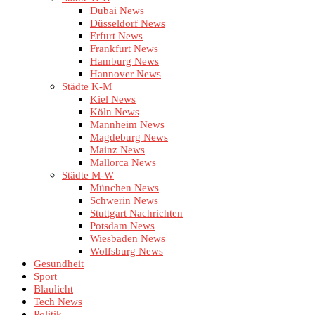
Dubai News
Düsseldorf News
Erfurt News
Frankfurt News
Hamburg News
Hannover News
Städte K-M
Kiel News
Köln News
Mannheim News
Magdeburg News
Mainz News
Mallorca News
Städte M-W
München News
Schwerin News
Stuttgart Nachrichten
Potsdam News
Wiesbaden News
Wolfsburg News
Gesundheit
Sport
Blaulicht
Tech News
Politik