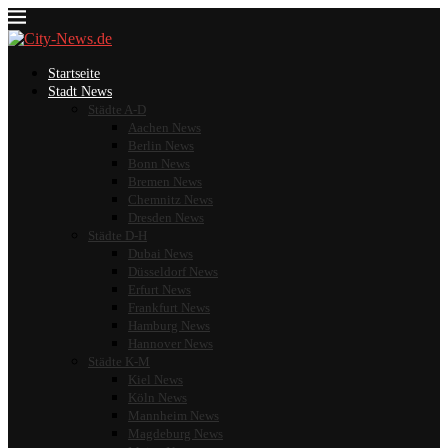
Startseite
Stadt News
Städte A-D
Aachen News
Berlin News
Bonn News
Bremen News
Chemnitz News
Dresden News
Städte D-H
Dubai News
Düsseldorf News
Erfurt News
Frankfurt News
Hamburg News
Hannover News
Städte K-M
Kiel News
Köln News
Mannheim News
Magdeburg News