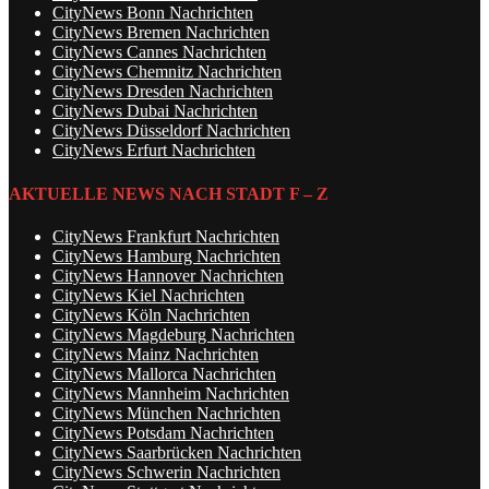
CityNews Bonn Nachrichten
CityNews Bremen Nachrichten
CityNews Cannes Nachrichten
CityNews Chemnitz Nachrichten
CityNews Dresden Nachrichten
CityNews Dubai Nachrichten
CityNews Düsseldorf Nachrichten
CityNews Erfurt Nachrichten
AKTUELLE NEWS NACH STADT F – Z
CityNews Frankfurt Nachrichten
CityNews Hamburg Nachrichten
CityNews Hannover Nachrichten
CityNews Kiel Nachrichten
CityNews Köln Nachrichten
CityNews Magdeburg Nachrichten
CityNews Mainz Nachrichten
CityNews Mallorca Nachrichten
CityNews Mannheim Nachrichten
CityNews München Nachrichten
CityNews Potsdam Nachrichten
CityNews Saarbrücken Nachrichten
CityNews Schwerin Nachrichten