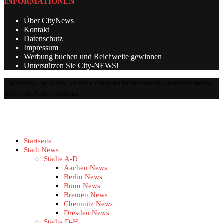
INFORMATIONEN
Über CityNews
Kontakt
Datenschutz
Impressum
Werbung buchen und Reichweite gewinnen
Unterstützen Sie City-NEWS!
© @2025 by City-NEWS - Ihr Nachrichtenportal für die Städte des Landes und aktuelle
News - Alle Rechte vorbehalten
Startseite
Stadt News
Städte A-D
Aachen News
Berlin News
Bonn News
Bremen News
Chemnitz News
Dresden News
Städte D-H