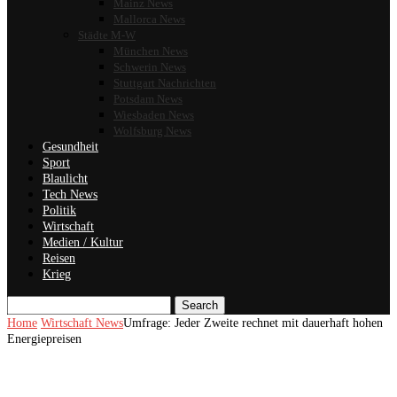
Mainz News
Mallorca News
Städte M-W
München News
Schwerin News
Stuttgart Nachrichten
Potsdam News
Wiesbaden News
Wolfsburg News
Gesundheit
Sport
Blaulicht
Tech News
Politik
Wirtschaft
Medien / Kultur
Reisen
Krieg
Search
Home
Wirtschaft News
Umfrage: Jeder Zweite rechnet mit dauerhaft hohen
Energiepreisen