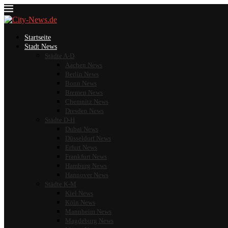
Startseite
Stadt News
Städte A-D
Aachen News
Berlin News
Bonn News
Bremen News
Chemnitz News
Dresden News
Städte D-H
Dubai News
Düsseldorf News
Erfurt News
Frankfurt News
Hamburg News
Hannover News
Städte K-M
Kiel News
Köln News
Mannheim News
Magdeburg News