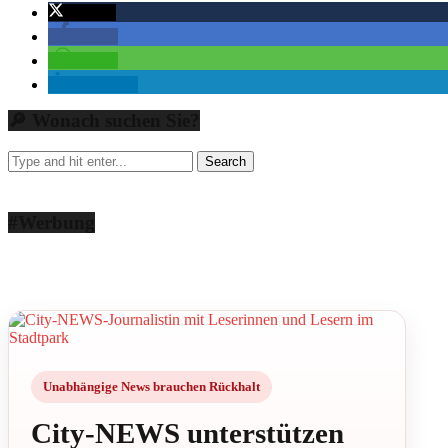
twittern
teilen
teilen
mitteilen
🔎 Wonach suchen Sie?
#Werbung
Unabhängige News brauchen Rückhalt
City-NEWS unterstützen