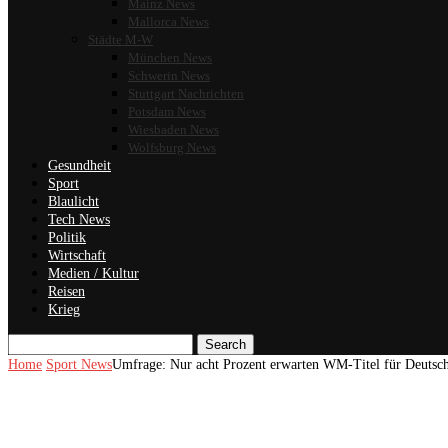
Mainz News
Mallorca News
Städte M-W
München News
Schwerin News
Stuttgart Nachrichten
Potsdam News
Wiesbaden News
Wolfsburg News
Gesundheit
Sport
Blaulicht
Tech News
Politik
Wirtschaft
Medien / Kultur
Reisen
Krieg
Search
Home
Sport News
Umfrage: Nur acht Prozent erwarten WM-Titel für Deutsc