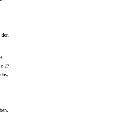
d den
e,
n: 27
das,
ben.