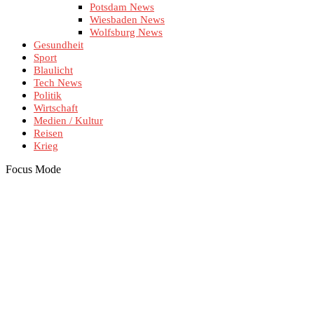
Potsdam News
Wiesbaden News
Wolfsburg News
Gesundheit
Sport
Blaulicht
Tech News
Politik
Wirtschaft
Medien / Kultur
Reisen
Krieg
Focus Mode