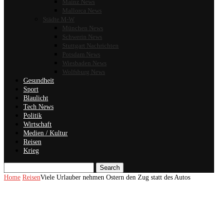
Mainz News
Mallorca News
Städte M-W
München News
Schwerin News
Stuttgart Nachrichten
Potsdam News
Wiesbaden News
Wolfsburg News
Gesundheit
Sport
Blaulicht
Tech News
Politik
Wirtschaft
Medien / Kultur
Reisen
Krieg
Search
Home
Reisen
Viele Urlauber nehmen Ostern den Zug statt des Autos