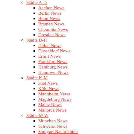
Städte A-D
Aachen News
Berlin News
Bonn News
Bremen News
Chemnitz News
Dresden News
Städte D-H
Dubai News
Düsseldorf News
Erfurt News
Frankfurt News
Hamburg News
Hannover News
Städte K-M
Kiel News
Köln News
Mannheim News
Magdeburg News
Mainz News
Mallorca News
Städte M-W
München News
Schwerin News
Stuttgart Nachrichten