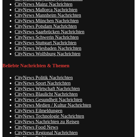
CityNews Mainz Nachrichten
CityNews Mallorca Nachrichten
CityNews Mannheim Nachrichten
CityNews München Nachrichten
CityNews Potsdam Nachrichten
CityNews Saarbrücken Nachrichten
CityNews Schwerin Nachrichten
CityNews Stuttgart Nachrichten
CityNews Wiesbaden Nachrichten
CityNews Wolfsburg Nachrichten
Beliebte Nachrichten & Themen
CityNews Politik Nachrichten
CityNews Sport Nachrichten
CityNews Wirtschaft Nachrichten
CityNews Blaulicht Nachrichten
CityNews Gesundheit Nachrichten
CityNews Medien / Kultur Nachrichten
CityNews Eilmeldungen
CityNews Technologie Nachrichten
CityNews Nachrichten zu Reisen
CityNews Food News
CityNews Regional Nachrichten