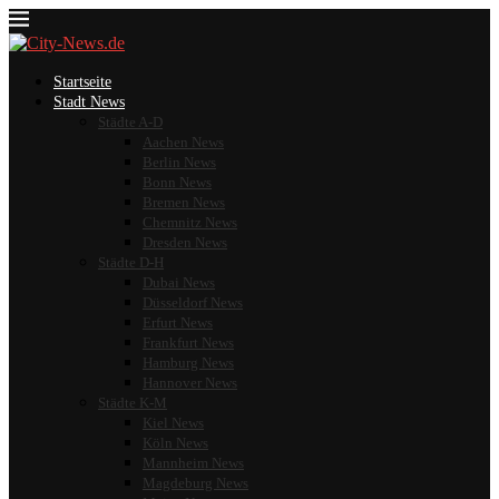
Startseite
Stadt News
Städte A-D
Aachen News
Berlin News
Bonn News
Bremen News
Chemnitz News
Dresden News
Städte D-H
Dubai News
Düsseldorf News
Erfurt News
Frankfurt News
Hamburg News
Hannover News
Städte K-M
Kiel News
Köln News
Mannheim News
Magdeburg News