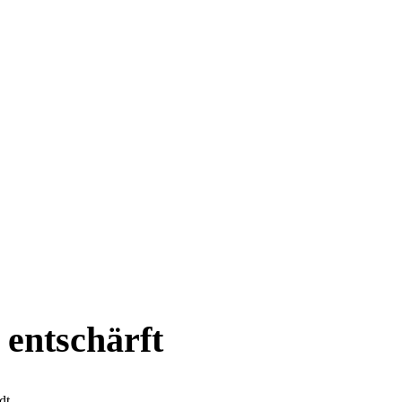
 entschärft
dt