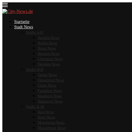
Startseite
Stadt News
Städte A-D
Aachen News
Berlin News
Bonn News
Bremen News
Chemnitz News
Dresden News
Städte D-H
Dubai News
Düsseldorf News
Erfurt News
Frankfurt News
Hamburg News
Hannover News
Städte K-M
Kiel News
Köln News
Mannheim News
Magdeburg News