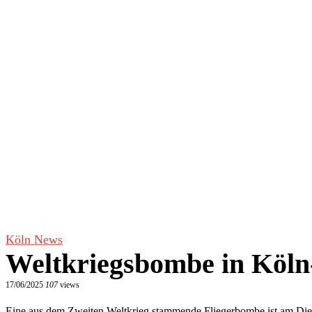
Köln News
Weltkriegsbombe in Köln-
17/06/2025
107
views
Eine aus dem Zweiten Weltkrieg stammende Fliegerbombe ist am Die