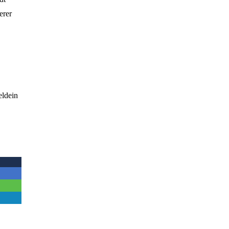
erer
eldein