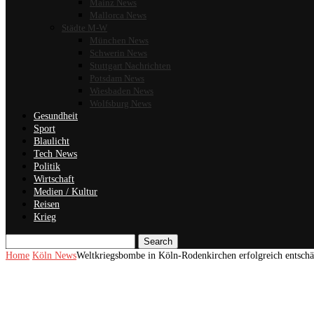
Mainz News
Mallorca News
Städte M-W
München News
Schwerin News
Stuttgart Nachrichten
Potsdam News
Wiesbaden News
Wolfsburg News
Gesundheit
Sport
Blaulicht
Tech News
Politik
Wirtschaft
Medien / Kultur
Reisen
Krieg
Search
Home
Köln News
Weltkriegsbombe in Köln-Rodenkirchen erfolgreich entschä