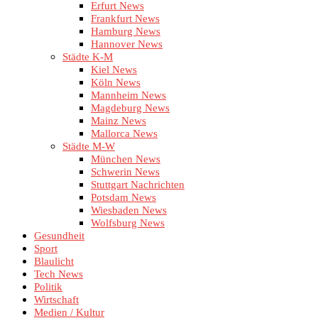
Erfurt News
Frankfurt News
Hamburg News
Hannover News
Städte K-M
Kiel News
Köln News
Mannheim News
Magdeburg News
Mainz News
Mallorca News
Städte M-W
München News
Schwerin News
Stuttgart Nachrichten
Potsdam News
Wiesbaden News
Wolfsburg News
Gesundheit
Sport
Blaulicht
Tech News
Politik
Wirtschaft
Medien / Kultur