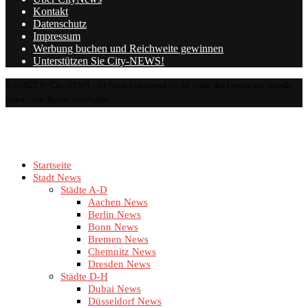
Kontakt
Datenschutz
Impressum
Werbung buchen und Reichweite gewinnen
Unterstützen Sie City-NEWS!
© @2025 by City-NEWS - Ihr Nachrichtenportal für die Städte des Landes und aktuelle
News - Alle Rechte vorbehalten
Startseite
Stadt News
Städte A-D
Aachen News
Berlin News
Bonn News
Bremen News
Chemnitz News
Dresden News
Städte D-H
Dubai News
Düsseldorf News