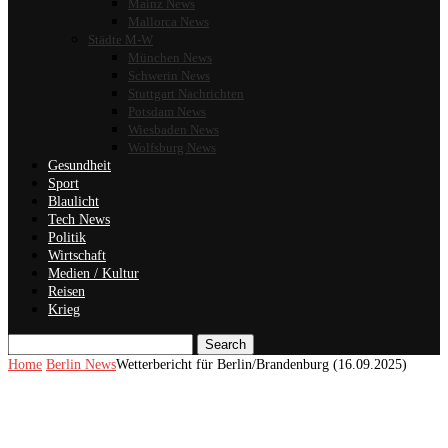
Mainz News
Mallorca News
Städte M-W
München News
Schwerin News
Stuttgart Nachrichten
Potsdam News
Wiesbaden News
Wolfsburg News
Gesundheit
Sport
Blaulicht
Tech News
Politik
Wirtschaft
Medien / Kultur
Reisen
Krieg
Search
Home
Berlin News
Wetterbericht für Berlin/Brandenburg (16.09.2025)