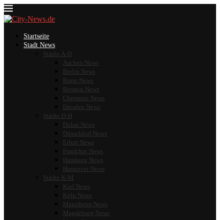
Startseite
Stadt News
Städte A-D
Aachen News
Berlin News
Bonn News
Bremen News
Chemnitz News
Dresden News
Städte D-H
Dubai News
Düsseldorf News
Erfurt News
Frankfurt News
Hamburg News
Hannover News
Städte K-M
Kiel News
Köln News
Mannheim News
Magdeburg News