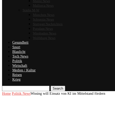
Mainz News
Mallorca News
Städte M-W
München News
Schwerin News
Stuttgart Nachrichten
Potsdam News
Wiesbaden News
Wolfsburg News
Gesundheit
Sport
Blaulicht
Tech News
Politik
Wirtschaft
Medien / Kultur
Reisen
Krieg
Search
Home
Politik News
Wissing will Einsatz von KI im Mittelstand fördern