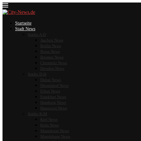
Startseite
Stadt News
Städte A-D
Aachen News
Berlin News
Bonn News
Bremen News
Chemnitz News
Dresden News
Städte D-H
Dubai News
Düsseldorf News
Erfurt News
Frankfurt News
Hamburg News
Hannover News
Städte K-M
Kiel News
Köln News
Mannheim News
Magdeburg News