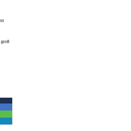
im
 groß