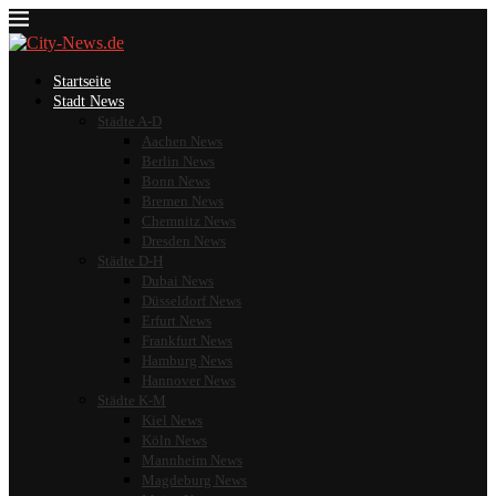
Startseite
Stadt News
Städte A-D
Aachen News
Berlin News
Bonn News
Bremen News
Chemnitz News
Dresden News
Städte D-H
Dubai News
Düsseldorf News
Erfurt News
Frankfurt News
Hamburg News
Hannover News
Städte K-M
Kiel News
Köln News
Mannheim News
Magdeburg News