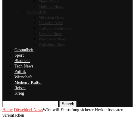
Mainz News
Mallorca News
Städte M-W
München News
Schwerin News
Stuttgart Nachrichten
Potsdam News
Wiesbaden News
Wolfsburg News
Gesundheit
Sport
Blaulicht
Tech News
Politik
Wirtschaft
Medien / Kultur
Reisen
Krieg
Search
Home
Düsseldorf News
Wüst will Einstufung sicherer Herkunftsstaaten
vereinfachen