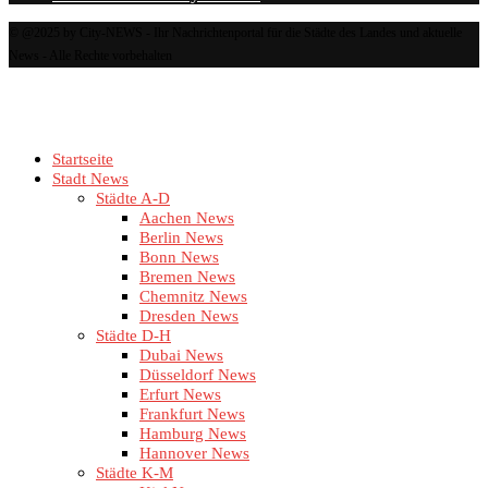
© @2025 by City-NEWS - Ihr Nachrichtenportal für die Städte des Landes und aktuelle
News - Alle Rechte vorbehalten
Startseite
Stadt News
Städte A-D
Aachen News
Berlin News
Bonn News
Bremen News
Chemnitz News
Dresden News
Städte D-H
Dubai News
Düsseldorf News
Erfurt News
Frankfurt News
Hamburg News
Hannover News
Städte K-M