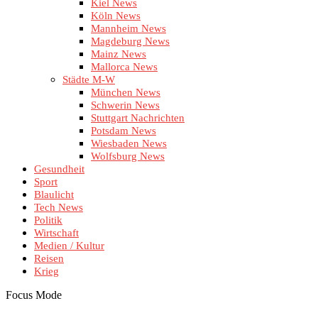
Kiel News
Köln News
Mannheim News
Magdeburg News
Mainz News
Mallorca News
Städte M-W
München News
Schwerin News
Stuttgart Nachrichten
Potsdam News
Wiesbaden News
Wolfsburg News
Gesundheit
Sport
Blaulicht
Tech News
Politik
Wirtschaft
Medien / Kultur
Reisen
Krieg
Focus Mode