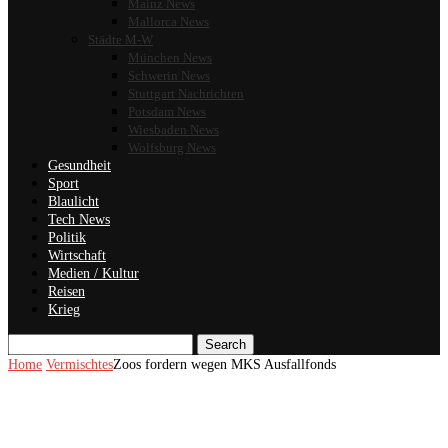
Mainz News
Mallorca News
Städte M-W
München News
Schwerin News
Stuttgart Nachrichten
Potsdam News
Wiesbaden News
Wolfsburg News
Gesundheit
Sport
Blaulicht
Tech News
Politik
Wirtschaft
Medien / Kultur
Reisen
Krieg
Search
Home
Vermischtes
Zoos fordern wegen MKS Ausfallfonds