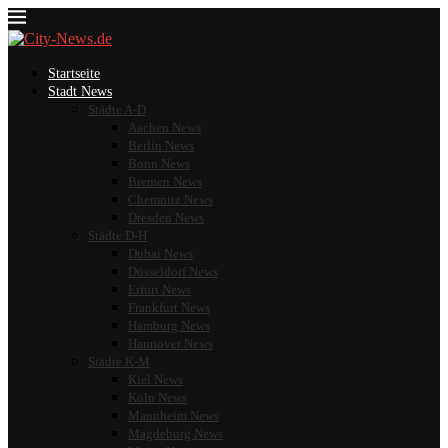
Startseite
Stadt News
Städte A-D
Aachen News
Berlin News
Bonn News
Bremen News
Chemnitz News
Dresden News
Städte D-H
Dubai News
Düsseldorf News
Erfurt News
Frankfurt News
Hamburg News
Hannover News
Städte K-M
Kiel News
Köln News
Mannheim News
Magdeburg News