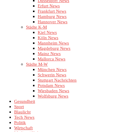
Düsseldorf News
Erfurt News
Frankfurt News
Hamburg News
Hannover News
Städte K-M
Kiel News
Köln News
Mannheim News
Magdeburg News
Mainz News
Mallorca News
Städte M-W
München News
Schwerin News
Stuttgart Nachrichten
Potsdam News
Wiesbaden News
Wolfsburg News
Gesundheit
Sport
Blaulicht
Tech News
Politik
Wirtschaft