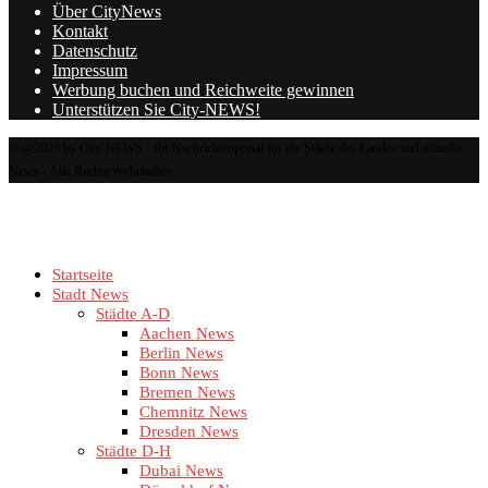
Über CityNews
Kontakt
Datenschutz
Impressum
Werbung buchen und Reichweite gewinnen
Unterstützen Sie City-NEWS!
© @2025 by City-NEWS - Ihr Nachrichtenportal für die Städte des Landes und aktuelle
News - Alle Rechte vorbehalten
Startseite
Stadt News
Städte A-D
Aachen News
Berlin News
Bonn News
Bremen News
Chemnitz News
Dresden News
Städte D-H
Dubai News