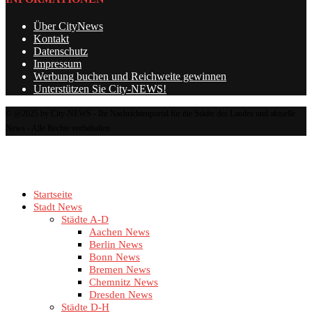
Über CityNews
Kontakt
Datenschutz
Impressum
Werbung buchen und Reichweite gewinnen
Unterstützen Sie City-NEWS!
© @2025 by City-NEWS - Ihr Nachrichtenportal für die Städte des Landes und aktuelle
News - Alle Rechte vorbehalten
Startseite
Stadt News
Städte A-D
Aachen News
Berlin News
Bonn News
Bremen News
Chemnitz News
Dresden News
Städte D-H