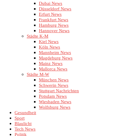
Dubai News
Düsseldorf News
Erfurt News
Frankfurt News
Hamburg News
Hannover News
Städte K-M
Kiel News
Köln News
Mannheim News
Magdeburg News
Mainz News
Mallorca News
Städte M-W
München News
Schwerin News
Stuttgart Nachrichten
Potsdam News
Wiesbaden News
Wolfsburg News
Gesundheit
Sport
Blaulicht
Tech News
Politik