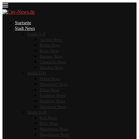
Startseite
Stadt News
Städte A-D
Aachen News
Berlin News
Bonn News
Bremen News
Chemnitz News
Dresden News
Städte D-H
Dubai News
Düsseldorf News
Erfurt News
Frankfurt News
Hamburg News
Hannover News
Städte K-M
Kiel News
Köln News
Mannheim News
Magdeburg News