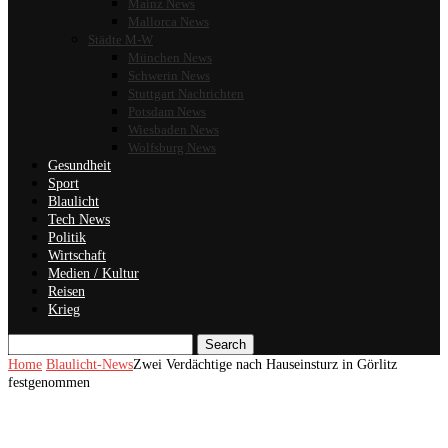
Mainz News
Mallorca News
Städte M-W
München News
Schwerin News
Stuttgart Nachrichten
Potsdam News
Wiesbaden News
Wolfsburg News
Gesundheit
Sport
Blaulicht
Tech News
Politik
Wirtschaft
Medien / Kultur
Reisen
Krieg
Search
Home
Blaulicht-News
Zwei Verdächtige nach Hauseinsturz in Görlitz
festgenommen