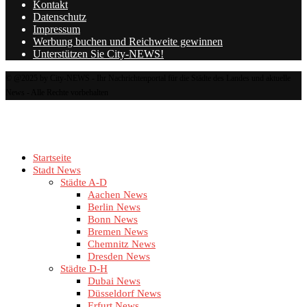
Kontakt
Datenschutz
Impressum
Werbung buchen und Reichweite gewinnen
Unterstützen Sie City-NEWS!
© @2025 by City-NEWS - Ihr Nachrichtenportal für die Städte des Landes und aktuelle
News - Alle Rechte vorbehalten
Startseite
Stadt News
Städte A-D
Aachen News
Berlin News
Bonn News
Bremen News
Chemnitz News
Dresden News
Städte D-H
Dubai News
Düsseldorf News
Erfurt News