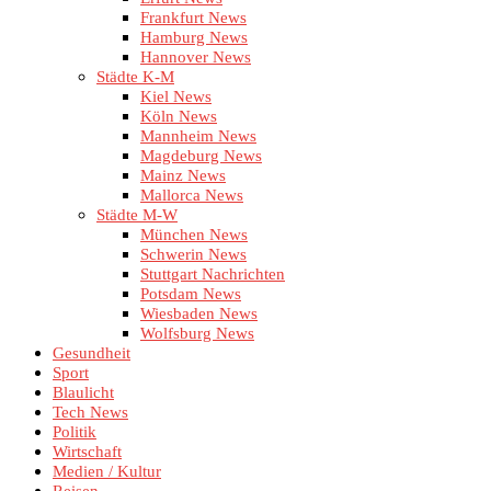
Frankfurt News
Hamburg News
Hannover News
Städte K-M
Kiel News
Köln News
Mannheim News
Magdeburg News
Mainz News
Mallorca News
Städte M-W
München News
Schwerin News
Stuttgart Nachrichten
Potsdam News
Wiesbaden News
Wolfsburg News
Gesundheit
Sport
Blaulicht
Tech News
Politik
Wirtschaft
Medien / Kultur