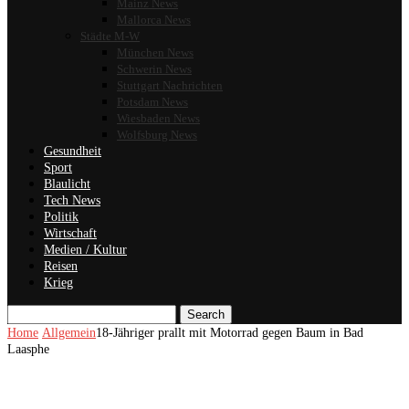
Mainz News
Mallorca News
Städte M-W
München News
Schwerin News
Stuttgart Nachrichten
Potsdam News
Wiesbaden News
Wolfsburg News
Gesundheit
Sport
Blaulicht
Tech News
Politik
Wirtschaft
Medien / Kultur
Reisen
Krieg
Search
Home
Allgemein
18-Jähriger prallt mit Motorrad gegen Baum in Bad
Laasphe