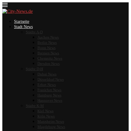
Startseite
Stadt News
Städte A-D
Aachen News
Berlin News
Bonn News
Bremen News
Chemnitz News
Dresden News
Städte D-H
Dubai News
Düsseldorf News
Erfurt News
Frankfurt News
Hamburg News
Hannover News
Städte K-M
Kiel News
Köln News
Mannheim News
Magdeburg News