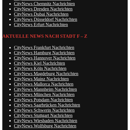
CityNews Chemnitz Nachrichten
CityNews Dresden Nachrichten
CityNews Dubai Nachrichten
CityNews Düsseldorf Nachrichten
CityNews Erfurt Nachrichten
AKTUELLE NEWS NACH STADT F – Z
CityNews Frankfurt Nachrichten
CityNews Hamburg Nachrichten
CityNews Hannover Nachrichten
CityNews Kiel Nachrichten
CityNews Köln Nachrichten
CityNews Magdeburg Nachrichten
CityNews Mainz Nachrichten
CityNews Mallorca Nachrichten
CityNews Mannheim Nachrichten
CityNews München Nachrichten
CityNews Potsdam Nachrichten
CityNews Saarbrücken Nachrichten
CityNews Schwerin Nachrichten
CityNews Stuttgart Nachrichten
CityNews Wiesbaden Nachrichten
CityNews Wolfsburg Nachrichten