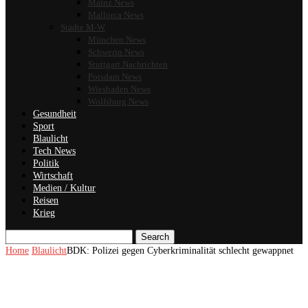
Mainz News
Mallorca News
Städte M-W
München News
Schwerin News
Stuttgart Nachrichten
Potsdam News
Wiesbaden News
Wolfsburg News
Gesundheit
Sport
Blaulicht
Tech News
Politik
Wirtschaft
Medien / Kultur
Reisen
Krieg
Search
Home
Blaulicht
BDK: Polizei gegen Cyberkriminalität schlecht gewappnet