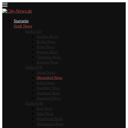
Startseite
Stadt News
Städte A-D
Aachen News
Berlin News
Bonn News
Bremen News
Chemnitz News
Dresden News
Städte D-H
Dubai News
Düsseldorf News
Erfurt News
Frankfurt News
Hamburg News
Hannover News
Städte K-M
Kiel News
Köln News
Mannheim News
Magdeburg News