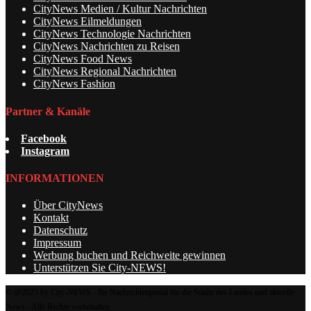
CityNews Medien / Kultur Nachrichten
CityNews Eilmeldungen
CityNews Technologie Nachrichten
CityNews Nachrichten zu Reisen
CityNews Food News
CityNews Regional Nachrichten
CityNews Fashion
Partner & Kanäle
Facebook
Instagram
INFORMATIONEN
Über CityNews
Kontakt
Datenschutz
Impressum
Werbung buchen und Reichweite gewinnen
Unterstützen Sie City-NEWS!
© @2025 by City-NEWS - Ihr Nachrichtenportal für die Städte des Landes und aktuelle
News - Alle Rechte vorbehalten