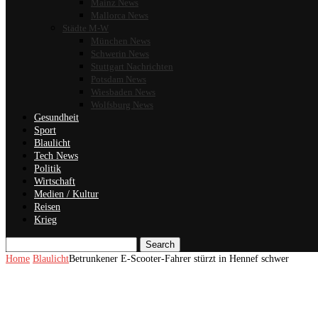
Mainz News
Mallorca News
Städte M-W
München News
Schwerin News
Stuttgart Nachrichten
Potsdam News
Wiesbaden News
Wolfsburg News
Gesundheit
Sport
Blaulicht
Tech News
Politik
Wirtschaft
Medien / Kultur
Reisen
Krieg
Search
Home
Blaulicht
Betrunkener E-Scooter-Fahrer stürzt in Hennef schwer