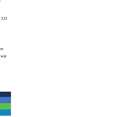
 333
en
 wie