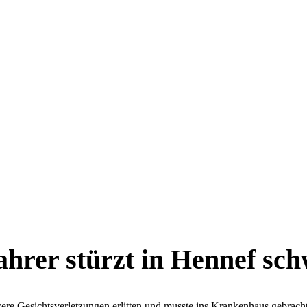
hrer stürzt in Hennef sc
re Gesichtsverletzungen erlitten und musste ins Krankenhaus gebrach