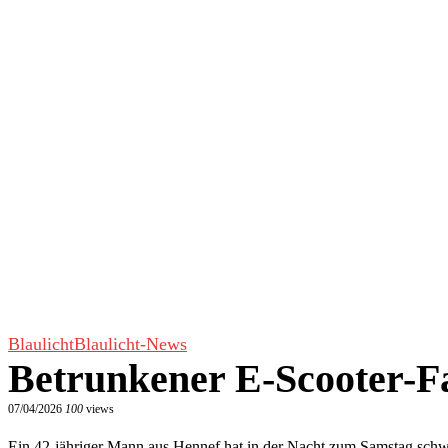
Blaulicht
Blaulicht-News
Betrunkener E-Scooter-Fa
07/04/2026
100
views
Ein 42-jähriger Mann aus Hennef hat in der Nacht zum Samstag schwe