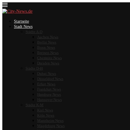
Startseite
Stadt News
Städte A-D
Aachen News
Berlin News
Bonn News
Bremen News
Chemnitz News
Dresden News
Städte D-H
Dubai News
Düsseldorf News
Erfurt News
Frankfurt News
Hamburg News
Hannover News
Städte K-M
Kiel News
Köln News
Mannheim News
Magdeburg News