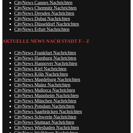
CityNews Cannes Nachrichten
CityNews Chemnitz Nachrichten
CityNews Dresden Nachrichten
CityNews Dubai Nachrichten
CityNews Düsseldorf Nachrichten
CityNews Erfurt Nachrichten
AKTUELLE NEWS NACH STADT F – Z
CityNews Frankfurt Nachrichten
CityNews Hamburg Nachrichten
CityNews Hannover Nachrichten
CityNews Kiel Nachrichten
CityNews Köln Nachrichten
CityNews Magdeburg Nachrichten
CityNews Mainz Nachrichten
CityNews Mallorca Nachrichten
CityNews Mannheim Nachrichten
CityNews München Nachrichten
CityNews Potsdam Nachrichten
CityNews Saarbrücken Nachrichten
CityNews Schwerin Nachrichten
CityNews Stuttgart Nachrichten
CityNews Wiesbaden Nachrichten
CityNews Wolfsburg Nachrichten