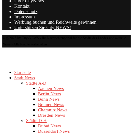
Über CityNews
Kontakt
Datenschutz
Impressum
Werbung buchen und Reichweite gewinnen
Unterstützen Sie City-NEWS!
© @2025 by City-NEWS - Ihr Nachrichtenportal für die Städte des Landes und aktuelle
News - Alle Rechte vorbehalten
Startseite
Stadt News
Städte A-D
Aachen News
Berlin News
Bonn News
Bremen News
Chemnitz News
Dresden News
Städte D-H
Dubai News
Düsseldorf News