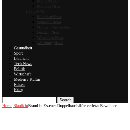
Mainz News
Mallorca News
Städte M-W
München News
Schwerin News
Stuttgart Nachrichten
Potsdam News
Wiesbaden News
Wolfsburg News
Gesundheit
Sport
Blaulicht
Tech News
Politik
Wirtschaft
Medien / Kultur
Reisen
Krieg
Search
Home
Blaulicht
Brand in Essener Doppelhaushälfte verletzt Bewohner