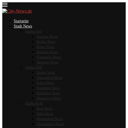
Startseite
Stadt News
Städte A-D
Aachen News
Berlin News
Bonn News
Bremen News
Chemnitz News
Dresden News
Städte D-H
Dubai News
Düsseldorf News
Erfurt News
Frankfurt News
Hamburg News
Hannover News
Städte K-M
Kiel News
Köln News
Mannheim News
Magdeburg News