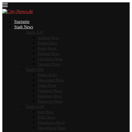
Startseite
Stadt News
Städte A-D
Aachen News
Berlin News
Bonn News
Bremen News
Chemnitz News
Dresden News
Städte D-H
Dubai News
Düsseldorf News
Erfurt News
Frankfurt News
Hamburg News
Hannover News
Städte K-M
Kiel News
Köln News
Mannheim News
Magdeburg News