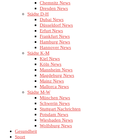
Chemnitz News
Dresden News
Städte D-H
Dubai News
Düsseldorf News
Erfurt News
Frankfurt News
Hamburg News
Hannover News
Städte K-M
Kiel News
Köln News
Mannheim News
Magdeburg News
Mainz News
Mallorca News
Städte M-W
München News
Schwerin News
Stuttgart Nachrichten
Potsdam News
Wiesbaden News
Wolfsburg News
Gesundheit
Sport