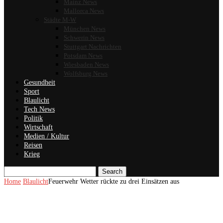
Mainz News
Mallorca News
Städte M-W
München News
Schwerin News
Stuttgart Nachrichten
Potsdam News
Wiesbaden News
Wolfsburg News
Gesundheit
Sport
Blaulicht
Tech News
Politik
Wirtschaft
Medien / Kultur
Reisen
Krieg
Search
Home
Blaulicht
Feuerwehr Wetter rückte zu drei Einsätzen aus