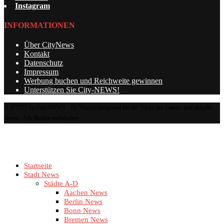
Instagram
INFORMATIONEN
Über CityNews
Kontakt
Datenschutz
Impressum
Werbung buchen und Reichweite gewinnen
Unterstützen Sie City-NEWS!
© @2025 by City-NEWS - Ihr Nachrichtenportal für die Städte des Landes und aktuelle
News - Alle Rechte vorbehalten
Startseite
Stadt News
Städte A-D
Aachen News
Berlin News
Bonn News
Bremen News