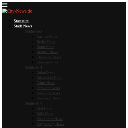
Startseite
Stadt News
Städte A-D
Aachen News
Berlin News
Bonn News
Bremen News
Chemnitz News
Dresden News
Städte D-H
Dubai News
Düsseldorf News
Erfurt News
Frankfurt News
Hamburg News
Hannover News
Städte K-M
Kiel News
Köln News
Mannheim News
Magdeburg News