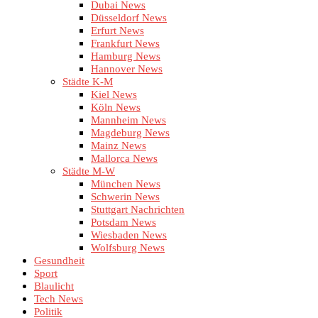
Dubai News
Düsseldorf News
Erfurt News
Frankfurt News
Hamburg News
Hannover News
Städte K-M
Kiel News
Köln News
Mannheim News
Magdeburg News
Mainz News
Mallorca News
Städte M-W
München News
Schwerin News
Stuttgart Nachrichten
Potsdam News
Wiesbaden News
Wolfsburg News
Gesundheit
Sport
Blaulicht
Tech News
Politik