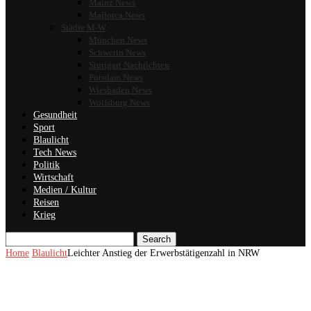
Mainz News
Mallorca News
Städte M-W
München News
Schwerin News
Stuttgart Nachrichten
Potsdam News
Wiesbaden News
Wolfsburg News
Gesundheit
Sport
Blaulicht
Tech News
Politik
Wirtschaft
Medien / Kultur
Reisen
Krieg
Search
Home
Blaulicht
Leichter Anstieg der Erwerbstätigenzahl in NRW