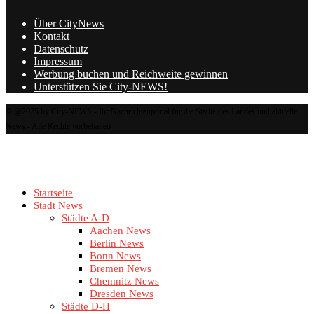
Über CityNews
Kontakt
Datenschutz
Impressum
Werbung buchen und Reichweite gewinnen
Unterstützen Sie City-NEWS!
© @2025 by City-NEWS - Ihr Nachrichtenportal für die Städte des Landes und aktuelle
News - Alle Rechte vorbehalten
Startseite
Stadt News
Städte A-D
Aachen News
Berlin News
Bonn News
Bremen News
Chemnitz News
Dresden News
Städte D-H