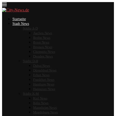
Startseite
Stadt News
Städte A-D
Aachen News
Berlin News
Bonn News
Bremen News
Chemnitz News
Dresden News
Städte D-H
Dubai News
Düsseldorf News
Erfurt News
Frankfurt News
Hamburg News
Hannover News
Städte K-M
Kiel News
Köln News
Mannheim News
Magdeburg News