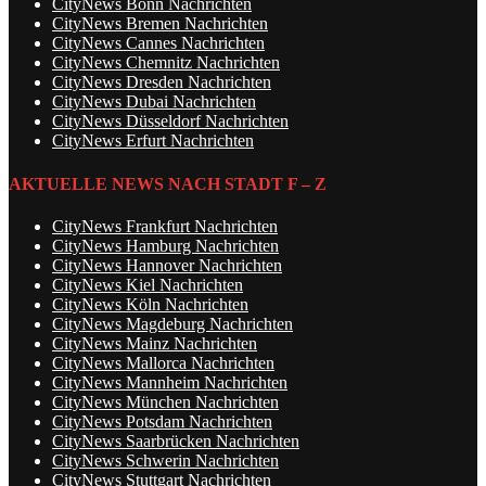
CityNews Bonn Nachrichten
CityNews Bremen Nachrichten
CityNews Cannes Nachrichten
CityNews Chemnitz Nachrichten
CityNews Dresden Nachrichten
CityNews Dubai Nachrichten
CityNews Düsseldorf Nachrichten
CityNews Erfurt Nachrichten
AKTUELLE NEWS NACH STADT F – Z
CityNews Frankfurt Nachrichten
CityNews Hamburg Nachrichten
CityNews Hannover Nachrichten
CityNews Kiel Nachrichten
CityNews Köln Nachrichten
CityNews Magdeburg Nachrichten
CityNews Mainz Nachrichten
CityNews Mallorca Nachrichten
CityNews Mannheim Nachrichten
CityNews München Nachrichten
CityNews Potsdam Nachrichten
CityNews Saarbrücken Nachrichten
CityNews Schwerin Nachrichten
CityNews Stuttgart Nachrichten