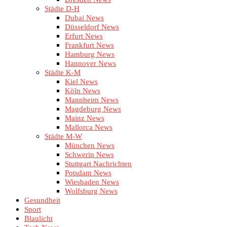
Städte D-H
Dubai News
Düsseldorf News
Erfurt News
Frankfurt News
Hamburg News
Hannover News
Städte K-M
Kiel News
Köln News
Mannheim News
Magdeburg News
Mainz News
Mallorca News
Städte M-W
München News
Schwerin News
Stuttgart Nachrichten
Potsdam News
Wiesbaden News
Wolfsburg News
Gesundheit
Sport
Blaulicht