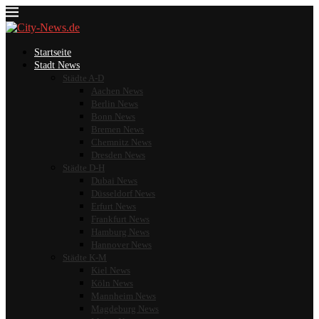
Startseite
Stadt News
Städte A-D
Aachen News
Berlin News
Bonn News
Bremen News
Chemnitz News
Dresden News
Städte D-H
Dubai News
Düsseldorf News
Erfurt News
Frankfurt News
Hamburg News
Hannover News
Städte K-M
Kiel News
Köln News
Mannheim News
Magdeburg News