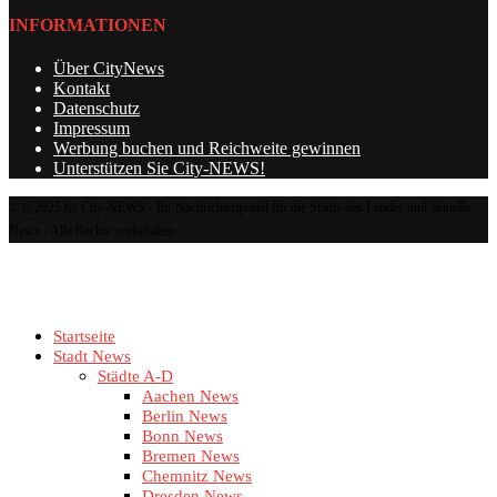
INFORMATIONEN
Über CityNews
Kontakt
Datenschutz
Impressum
Werbung buchen und Reichweite gewinnen
Unterstützen Sie City-NEWS!
© @2025 by City-NEWS - Ihr Nachrichtenportal für die Städte des Landes und aktuelle
News - Alle Rechte vorbehalten
Startseite
Stadt News
Städte A-D
Aachen News
Berlin News
Bonn News
Bremen News
Chemnitz News
Dresden News