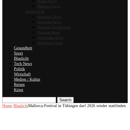
Mainz News
Mallorca News
Städte M-W
München News
Schwerin News
Stuttgart Nachrichten
Potsdam News
Wiesbaden News
Wolfsburg News
Gesundheit
Sport
Blaulicht
Tech News
Politik
Wirtschaft
Medien / Kultur
Reisen
Krieg
Search
Home
Blaulicht
Mallorca-Festival in Tübingen darf 2026 wieder stattfinden