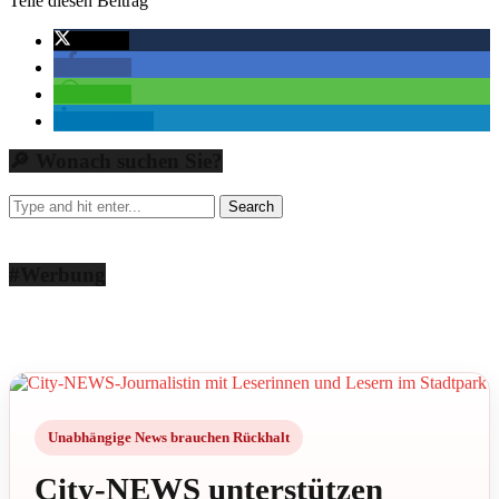
Teile diesen Beitrag
twittern
teilen
teilen
mitteilen
🔎 Wonach suchen Sie?
#Werbung
Unabhängige News brauchen Rückhalt
City-NEWS unterstützen