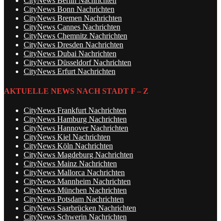
CityNews Berlin Nachrichten
CityNews Bonn Nachrichten
CityNews Bremen Nachrichten
CityNews Cannes Nachrichten
CityNews Chemnitz Nachrichten
CityNews Dresden Nachrichten
CityNews Dubai Nachrichten
CityNews Düsseldorf Nachrichten
CityNews Erfurt Nachrichten
AKTUELLE NEWS NACH STADT F – Z
CityNews Frankfurt Nachrichten
CityNews Hamburg Nachrichten
CityNews Hannover Nachrichten
CityNews Kiel Nachrichten
CityNews Köln Nachrichten
CityNews Magdeburg Nachrichten
CityNews Mainz Nachrichten
CityNews Mallorca Nachrichten
CityNews Mannheim Nachrichten
CityNews München Nachrichten
CityNews Potsdam Nachrichten
CityNews Saarbrücken Nachrichten
CityNews Schwerin Nachrichten