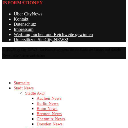
INFORMATIONEN
Über CityNews
Kontakt
Datenschutz
Impressum
Werbung buchen und Reichweite gewinnen
Unterstützen Sie City-NEWS!
© @2025 by City-NEWS - Ihr Nachrichtenportal für die Städte des Landes und aktuelle
News - Alle Rechte vorbehalten
Startseite
Stadt News
Städte A-D
Aachen News
Berlin News
Bonn News
Bremen News
Chemnitz News
Dresden News