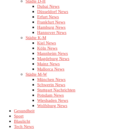
Städte D-H
Dubai News
Düsseldorf News
Erfurt News
Frankfurt News
Hamburg News
Hannover News
Städte K-M
Kiel News
Köln News
Mannheim News
Magdeburg News
Mainz News
Mallorca News
Städte M-W
München News
Schwerin News
Stuttgart Nachrichten
Potsdam News
Wiesbaden News
Wolfsburg News
Gesundheit
Sport
Blaulicht
Tech News