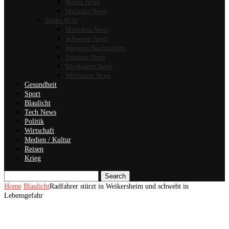
Mainz News
Mallorca News
Städte M-W
München News
Schwerin News
Stuttgart Nachrichten
Potsdam News
Wiesbaden News
Wolfsburg News
Gesundheit
Sport
Blaulicht
Tech News
Politik
Wirtschaft
Medien / Kultur
Reisen
Krieg
Search
Home
Blaulicht
Radfahrer stürzt in Weikersheim und schwebt in
Lebensgefahr