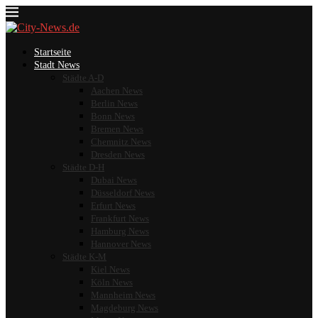
Startseite
Stadt News
Städte A-D
Aachen News
Berlin News
Bonn News
Bremen News
Chemnitz News
Dresden News
Städte D-H
Dubai News
Düsseldorf News
Erfurt News
Frankfurt News
Hamburg News
Hannover News
Städte K-M
Kiel News
Köln News
Mannheim News
Magdeburg News