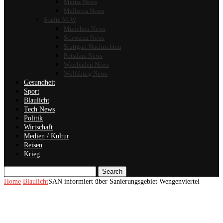
Mainz News
Mallorca News
Städte M-W
München News
Schwerin News
Stuttgart Nachrichten
Potsdam News
Wiesbaden News
Wolfsburg News
Gesundheit
Sport
Blaulicht
Tech News
Politik
Wirtschaft
Medien / Kultur
Reisen
Krieg
Search
Home
Blaulicht
SAN informiert über Sanierungsgebiet Wengenviertel