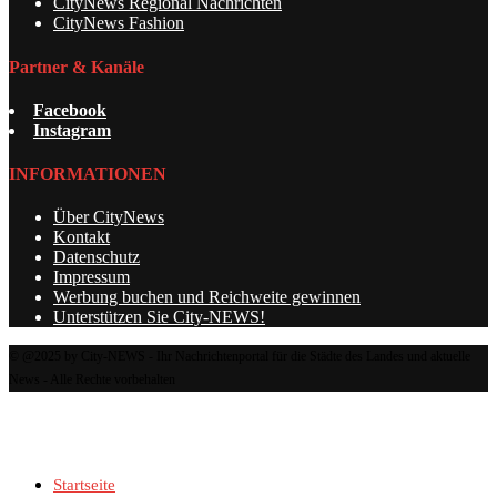
CityNews Regional Nachrichten
CityNews Fashion
Partner & Kanäle
Facebook
Instagram
INFORMATIONEN
Über CityNews
Kontakt
Datenschutz
Impressum
Werbung buchen und Reichweite gewinnen
Unterstützen Sie City-NEWS!
© @2025 by City-NEWS - Ihr Nachrichtenportal für die Städte des Landes und aktuelle
News - Alle Rechte vorbehalten
Startseite