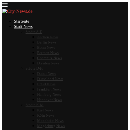
Startseite
Stadt News
Städte A-D
Aachen News
Berlin News
Bonn News
Bremen News
Chemnitz News
Dresden News
Städte D-H
Dubai News
Düsseldorf News
Erfurt News
Frankfurt News
Hamburg News
Hannover News
Städte K-M
Kiel News
Köln News
Mannheim News
Magdeburg News