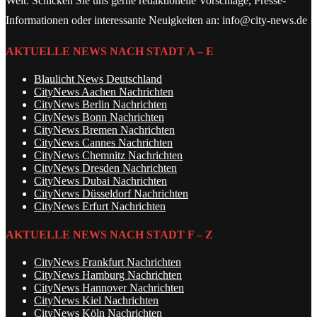
Welt. Schicken Sie uns gerne redaktionelle Vorschläge, Presse-
Informationen oder interessante Neuigkeiten an: info@city-news.de
AKTUELLE NEWS NACH STADT A – E
Blaulicht News Deutschland
CityNews Aachen Nachrichten
CityNews Berlin Nachrichten
CityNews Bonn Nachrichten
CityNews Bremen Nachrichten
CityNews Cannes Nachrichten
CityNews Chemnitz Nachrichten
CityNews Dresden Nachrichten
CityNews Dubai Nachrichten
CityNews Düsseldorf Nachrichten
CityNews Erfurt Nachrichten
AKTUELLE NEWS NACH STADT F – Z
CityNews Frankfurt Nachrichten
CityNews Hamburg Nachrichten
CityNews Hannover Nachrichten
CityNews Kiel Nachrichten
CityNews Köln Nachrichten