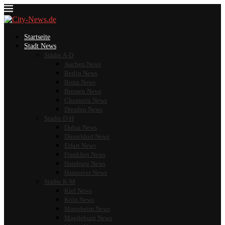
Startseite
Stadt News
Städte A-D
Aachen News
Berlin News
Bonn News
Bremen News
Chemnitz News
Dresden News
Städte D-H
Dubai News
Düsseldorf News
Erfurt News
Frankfurt News
Hamburg News
Hannover News
Städte K-M
Kiel News
Köln News
Mannheim News
Magdeburg News