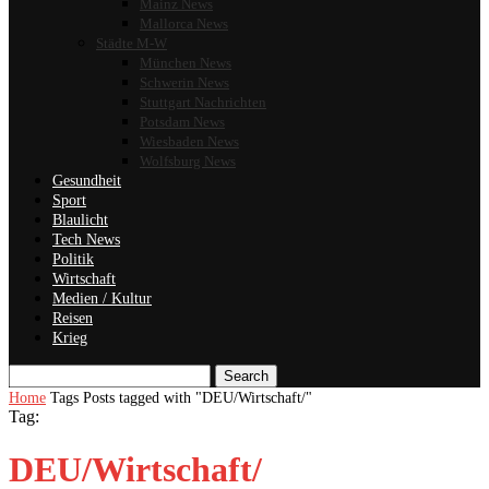
Mainz News
Mallorca News
Städte M-W
München News
Schwerin News
Stuttgart Nachrichten
Potsdam News
Wiesbaden News
Wolfsburg News
Gesundheit
Sport
Blaulicht
Tech News
Politik
Wirtschaft
Medien / Kultur
Reisen
Krieg
Search
Home
Tags
Posts tagged with "DEU/Wirtschaft/"
Tag:
DEU/Wirtschaft/