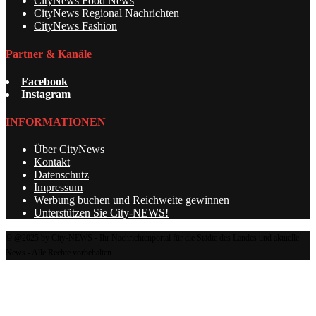
CityNews Food News
CityNews Regional Nachrichten
CityNews Fashion
Partner & Kanäle
Facebook
Instagram
INFORMATIONEN
Über CityNews
Kontakt
Datenschutz
Impressum
Werbung buchen und Reichweite gewinnen
Unterstützen Sie City-NEWS!
© @2025 by City-NEWS - Ihr Nachrichtenportal für die Städte des Landes und aktuelle
News - Alle Rechte vorbehalten