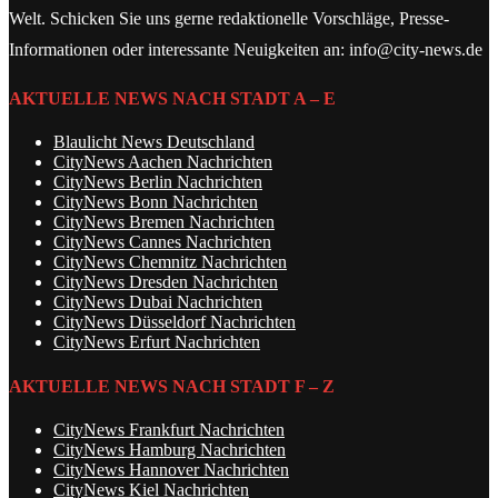
Welt. Schicken Sie uns gerne redaktionelle Vorschläge, Presse-
Informationen oder interessante Neuigkeiten an: info@city-news.de
AKTUELLE NEWS NACH STADT A – E
Blaulicht News Deutschland
CityNews Aachen Nachrichten
CityNews Berlin Nachrichten
CityNews Bonn Nachrichten
CityNews Bremen Nachrichten
CityNews Cannes Nachrichten
CityNews Chemnitz Nachrichten
CityNews Dresden Nachrichten
CityNews Dubai Nachrichten
CityNews Düsseldorf Nachrichten
CityNews Erfurt Nachrichten
AKTUELLE NEWS NACH STADT F – Z
CityNews Frankfurt Nachrichten
CityNews Hamburg Nachrichten
CityNews Hannover Nachrichten
CityNews Kiel Nachrichten