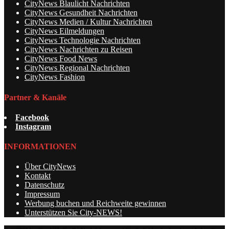
CityNews Blaulicht Nachrichten
CityNews Gesundheit Nachrichten
CityNews Medien / Kultur Nachrichten
CityNews Eilmeldungen
CityNews Technologie Nachrichten
CityNews Nachrichten zu Reisen
CityNews Food News
CityNews Regional Nachrichten
CityNews Fashion
Partner & Kanäle
Facebook
Instagram
INFORMATIONEN
Über CityNews
Kontakt
Datenschutz
Impressum
Werbung buchen und Reichweite gewinnen
Unterstützen Sie City-NEWS!