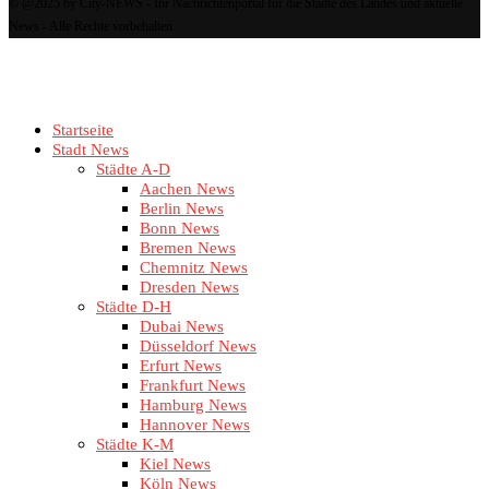
© @2025 by City-NEWS - Ihr Nachrichtenportal für die Städte des Landes und aktuelle
News - Alle Rechte vorbehalten
Startseite
Stadt News
Städte A-D
Aachen News
Berlin News
Bonn News
Bremen News
Chemnitz News
Dresden News
Städte D-H
Dubai News
Düsseldorf News
Erfurt News
Frankfurt News
Hamburg News
Hannover News
Städte K-M
Kiel News
Köln News