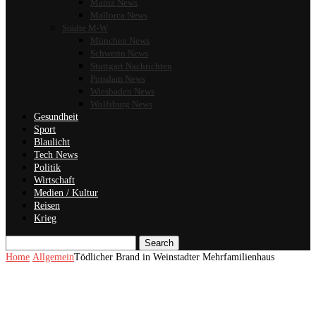
Mainz News
Mallorca News
Städte M-W
München News
Schwerin News
Stuttgart Nachrichten
Potsdam News
Wiesbaden News
Wolfsburg News
Gesundheit
Sport
Blaulicht
Tech News
Politik
Wirtschaft
Medien / Kultur
Reisen
Krieg
Search
Home
Allgemein
Tödlicher Brand in Weinstadter Mehrfamilienhaus