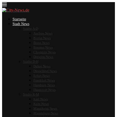
Startseite
Stadt News
Städte A-D
Aachen News
Berlin News
Bonn News
Bremen News
Chemnitz News
Dresden News
Städte D-H
Dubai News
Düsseldorf News
Erfurt News
Frankfurt News
Hamburg News
Hannover News
Städte K-M
Kiel News
Köln News
Mannheim News
Magdeburg News