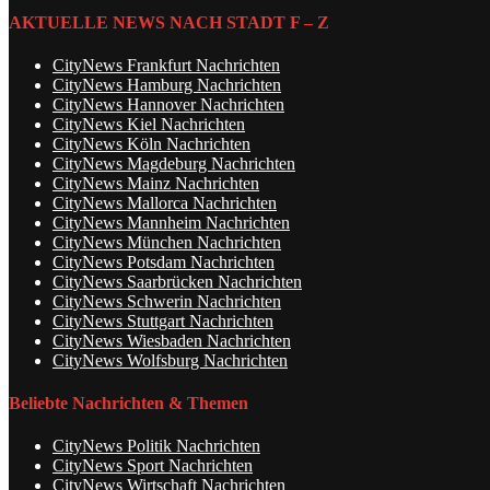
AKTUELLE NEWS NACH STADT F – Z
CityNews Frankfurt Nachrichten
CityNews Hamburg Nachrichten
CityNews Hannover Nachrichten
CityNews Kiel Nachrichten
CityNews Köln Nachrichten
CityNews Magdeburg Nachrichten
CityNews Mainz Nachrichten
CityNews Mallorca Nachrichten
CityNews Mannheim Nachrichten
CityNews München Nachrichten
CityNews Potsdam Nachrichten
CityNews Saarbrücken Nachrichten
CityNews Schwerin Nachrichten
CityNews Stuttgart Nachrichten
CityNews Wiesbaden Nachrichten
CityNews Wolfsburg Nachrichten
Beliebte Nachrichten & Themen
CityNews Politik Nachrichten
CityNews Sport Nachrichten
CityNews Wirtschaft Nachrichten