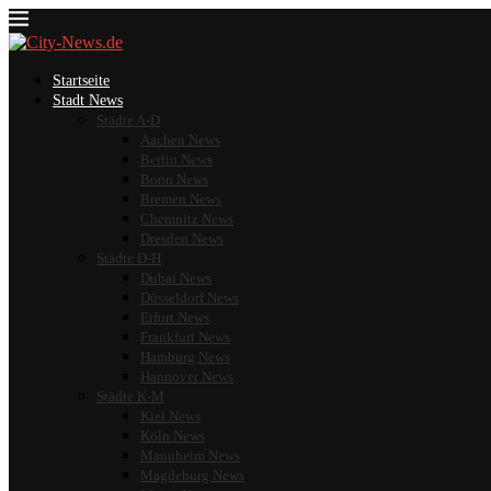
Startseite
Stadt News
Städte A-D
Aachen News
Berlin News
Bonn News
Bremen News
Chemnitz News
Dresden News
Städte D-H
Dubai News
Düsseldorf News
Erfurt News
Frankfurt News
Hamburg News
Hannover News
Städte K-M
Kiel News
Köln News
Mannheim News
Magdeburg News