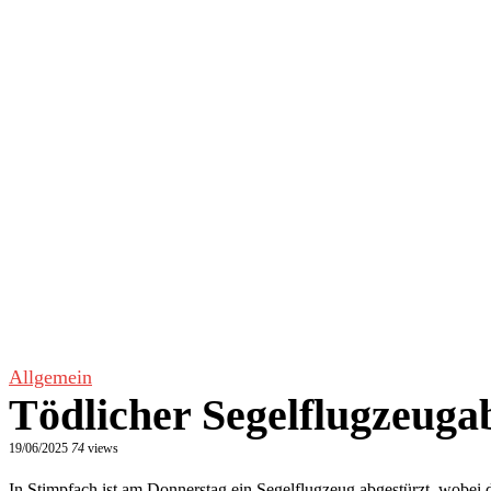
Allgemein
Tödlicher Segelflugzeuga
19/06/2025
74
views
In Stimpfach ist am Donnerstag ein Segelflugzeug abgestürzt, wobei d