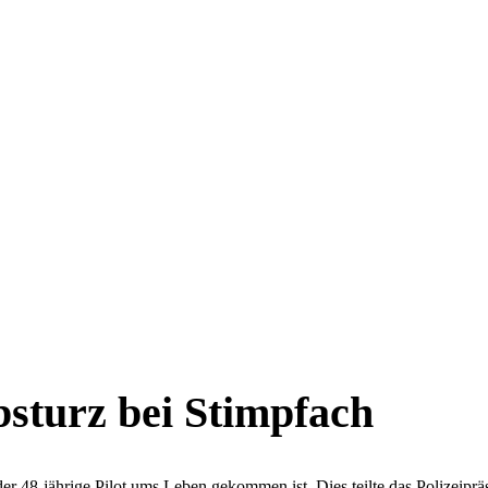
bsturz bei Stimpfach
er 48-jährige Pilot ums Leben gekommen ist. Dies teilte das Polizeipr