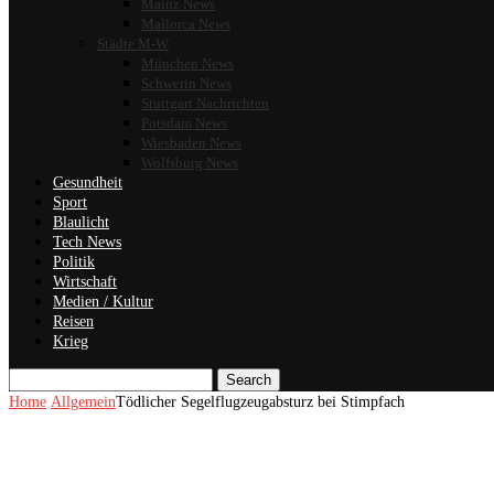
Mainz News
Mallorca News
Städte M-W
München News
Schwerin News
Stuttgart Nachrichten
Potsdam News
Wiesbaden News
Wolfsburg News
Gesundheit
Sport
Blaulicht
Tech News
Politik
Wirtschaft
Medien / Kultur
Reisen
Krieg
Search
Home
Allgemein
Tödlicher Segelflugzeugabsturz bei Stimpfach