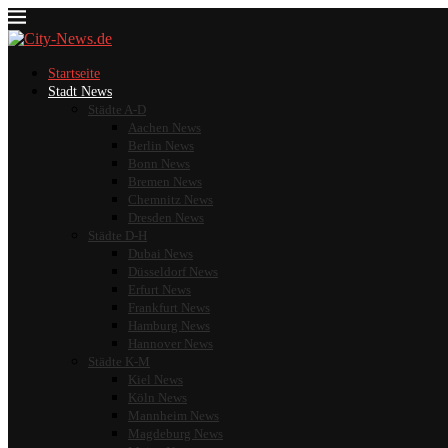
Startseite
Stadt News
Städte A-D
Aachen News
Berlin News
Bonn News
Bremen News
Chemnitz News
Dresden News
Städte D-H
Dubai News
Düsseldorf News
Erfurt News
Frankfurt News
Hamburg News
Hannover News
Städte K-M
Kiel News
Köln News
Mannheim News
Magdeburg News