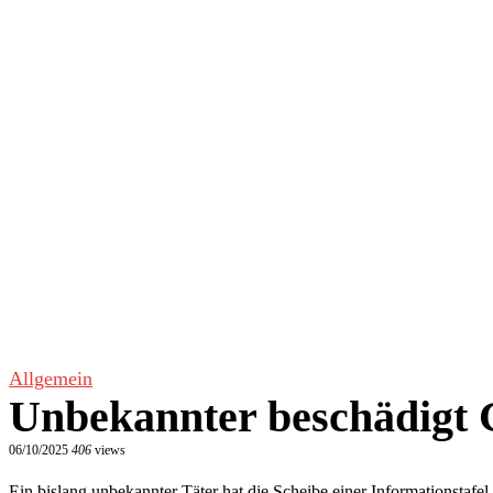
Allgemein
Unbekannter beschädigt G
06/10/2025
406
views
Ein bislang unbekannter Täter hat die Scheibe einer Informationstafe