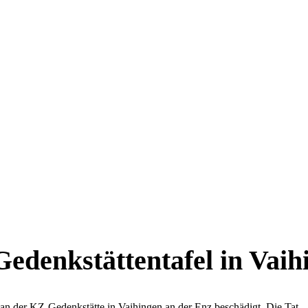
edenkstättentafel in Vaih
l an der KZ-Gedenkstätte in Vaihingen an der Enz beschädigt. Die Tat