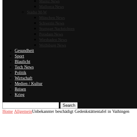
Mainz News
Mallorca News
Städte M-W
München News
Schwerin News
Stuttgart Nachrichten
Potsdam News
Wiesbaden News
Wolfsburg News
Gesundheit
Sport
Blaulicht
Tech News
Politik
Wirtschaft
Medien / Kultur
Reisen
Krieg
Search
Home
Allgemein
Unbekannter beschädigt Gedenkstättentafel in Vaihingen