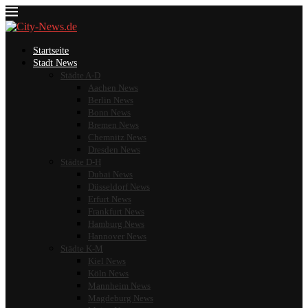
Startseite
Stadt News
Städte A-D
Aachen News
Berlin News
Bonn News
Bremen News
Chemnitz News
Dresden News
Städte D-H
Dubai News
Düsseldorf News
Erfurt News
Frankfurt News
Hamburg News
Hannover News
Städte K-M
Kiel News
Köln News
Mannheim News
Magdeburg News