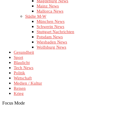
Magdeburg News
Mainz News
Mallorca News
Städte M-W
München News
Schwerin News
Stuttgart Nachrichten
Potsdam News
Wiesbaden News
Wolfsburg News
Gesundheit
Sport
Blaulicht
Tech News
Politik
Wirtschaft
Medien / Kultur
Reisen
Krieg
Focus Mode