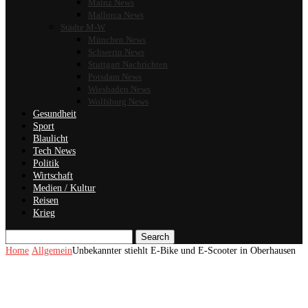
Mainz News
Mallorca News
Städte M-W
München News
Schwerin News
Stuttgart Nachrichten
Potsdam News
Wiesbaden News
Wolfsburg News
Gesundheit
Sport
Blaulicht
Tech News
Politik
Wirtschaft
Medien / Kultur
Reisen
Krieg
Search
Home
Allgemein
Unbekannter stiehlt E-Bike und E-Scooter in Oberhausen