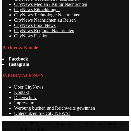
CityNews Medien / Kultur Nachrichten
CityNews Eilmeldungen
CityNews Technologie Nachrichten
CityNews Nachrichten zu Reisen
CityNews Food News
CityNews Regional Nachrichten
CityNews Fashion
Partner & Kanäle
Facebook
Instagram
INFORMATIONEN
Über CityNews
Kontakt
Datenschutz
Impressum
Werbung buchen und Reichweite gewinnen
Unterstützen Sie City-NEWS!
© @2025 by City-NEWS - Ihr Nachrichtenportal für die Städte des Landes und aktuelle
News - Alle Rechte vorbehalten