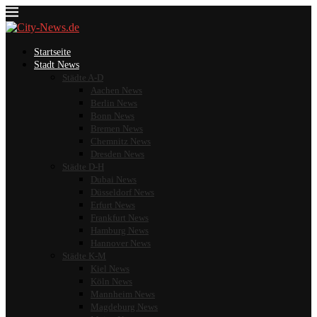
Startseite
Stadt News
Städte A-D
Aachen News
Berlin News
Bonn News
Bremen News
Chemnitz News
Dresden News
Städte D-H
Dubai News
Düsseldorf News
Erfurt News
Frankfurt News
Hamburg News
Hannover News
Städte K-M
Kiel News
Köln News
Mannheim News
Magdeburg News