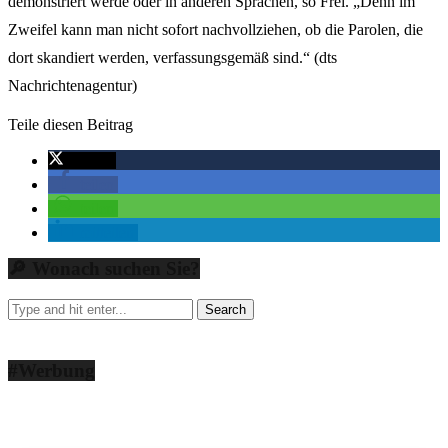
demonstriert werde oder in anderen Sprachen, so Frei. „Denn im
Zweifel kann man nicht sofort nachvollziehen, ob die Parolen, die
dort skandiert werden, verfassungsgemäß sind.“ (dts
Nachrichtenagentur)
Teile diesen Beitrag
twittern
teilen
teilen
mitteilen
🔎 Wonach suchen Sie?
#Werbung