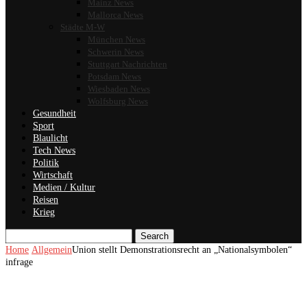
Mainz News
Mallorca News
Städte M-W
München News
Schwerin News
Stuttgart Nachrichten
Potsdam News
Wiesbaden News
Wolfsburg News
Gesundheit
Sport
Blaulicht
Tech News
Politik
Wirtschaft
Medien / Kultur
Reisen
Krieg
Search
Home
Allgemein
Union stellt Demonstrationsrecht an „Nationalsymbolen“
infrage