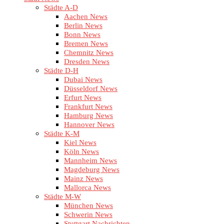
Städte A-D
Aachen News
Berlin News
Bonn News
Bremen News
Chemnitz News
Dresden News
Städte D-H
Dubai News
Düsseldorf News
Erfurt News
Frankfurt News
Hamburg News
Hannover News
Städte K-M
Kiel News
Köln News
Mannheim News
Magdeburg News
Mainz News
Mallorca News
Städte M-W
München News
Schwerin News
Stuttgart Nachrichten