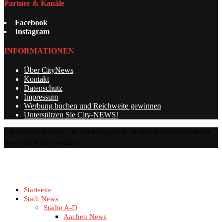
Partner & Kanäle
Facebook
Instagram
INFORMATIONEN
Über CityNews
Kontakt
Datenschutz
Impressum
Werbung buchen und Reichweite gewinnen
Unterstützen Sie City-NEWS!
© @2025 by City-NEWS - Ihr Nachrichtenportal für die Städte des Landes und aktuelle
News - Alle Rechte vorbehalten
Startseite
Stadt News
Städte A-D
Aachen News