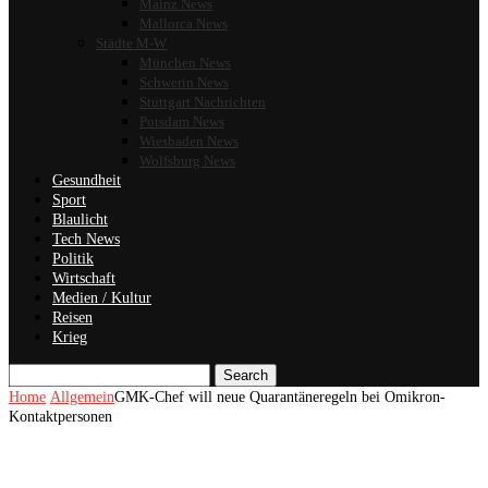
Mainz News
Mallorca News
Städte M-W
München News
Schwerin News
Stuttgart Nachrichten
Potsdam News
Wiesbaden News
Wolfsburg News
Gesundheit
Sport
Blaulicht
Tech News
Politik
Wirtschaft
Medien / Kultur
Reisen
Krieg
Search
Home
Allgemein
GMK-Chef will neue Quarantäneregeln bei Omikron-
Kontaktpersonen