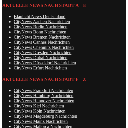
AKTUELLE NEWS NACH STADT A – E
Blaulicht News Deutschland
CityNews Aachen Nachrichten
CityNews Berlin Nachrichten
CityNews Bonn Nachrichten
CityNews Bremen Nachrichten
CityNews Cannes Nachrichten
CityNews Chemnitz Nachrichten
CityNews Dresden Nachrichten
CityNews Dubai Nachrichten
CityNews Düsseldorf Nachrichten
CityNews Erfurt Nachrichten
AKTUELLE NEWS NACH STADT F – Z
CityNews Frankfurt Nachrichten
CityNews Hamburg Nachrichten
CityNews Hannover Nachrichten
CityNews Kiel Nachrichten
CityNews Köln Nachrichten
CityNews Magdeburg Nachrichten
CityNews Mainz Nachrichten
CityNews Mallorca Nachrichten