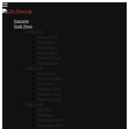
Startseite
Stadt News
Städte A-D
Aachen News
Berlin News
Bonn News
Bremen News
Chemnitz News
Dresden News
Städte D-H
Dubai News
Düsseldorf News
Erfurt News
Frankfurt News
Hamburg News
Hannover News
Städte K-M
Kiel News
Köln News
Mannheim News
Magdeburg News